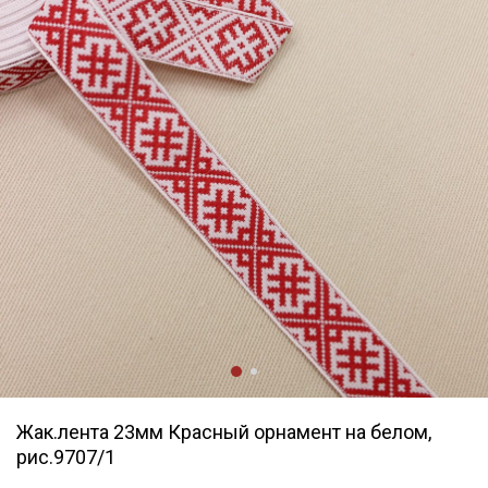
Жак.лента 23мм Красный орнамент на белом,
рис.9707/1