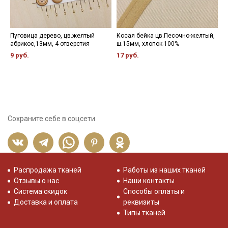
Пуговица дерево, цв.желтый
Косая бейка цв.Песочно-желтый,
К
абрикос,13мм, 4 отверстия
ш.15мм, хлопок-100%
д
э
9 руб.
17 руб.
6
Сохраните себе в соцсети
Распродажа тканей
Работы из наших тканей
Отзывы о нас
Наши контакты
Система скидок
Способы оплаты и
Доставка и оплата
реквизиты
Типы тканей