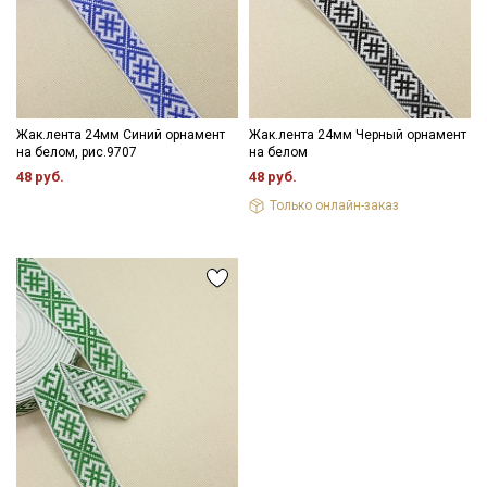
- противопоказано применение отбеливателей.
Цветопередача (тон) может отличаться от оригинального
Подписаться
цвета ткани в зависимости от настроек вашего монитора и в
зависимости от партии.
Ознакомлен(а) с
Политикой обработки персональных
Жак.лента 24мм Синий орнамент
Жак.лента 24мм Черный орнамент
данных
и даю
Согласие на обработку персональных
на белом, рис.9707
на белом
данных
48 руб.
48 руб.
Даю
Согласие на получение рекламных и
информационных рассылок
Только онлайн-заказ