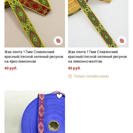
Уход:
- максимальная температура стирки до 40 С, без отжима,
- противопоказано применение отбеливателей.
Подписаться
Цветопередача (тон) может отличаться от оригинального
цвета ткани в зависимости от настроек вашего монитора и в
зависимости от партии.
Ознакомлен(а) с
Политикой обработки персональных
данных
и даю
Согласие на обработку персональных
данных
Жак.лента 17мм Славянский
Жак.лента 17мм Славянский
красный/лесной зеленый рисунок
красный/лесной зеленый рисунок
Даю
Согласие на получение рекламных и
на ярко-лимонном
на лимонно-желтом
информационных рассылок
40 руб.
40 руб.
Только онлайн-заказ