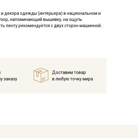
 и декора одежды (интерьера) в национальном и
узор, напоминающий вышивку, на ощупь
ать ленту рекомендуется с двух сторон машинной
 на которое будет пришиваться лента, необходимо
и стягивания жаккардовой лентой.
вала, наволочки, мебельные чехлы, используют в
й
Доставим товар
у заказу
в любую точку мира
ета ткани в зависимости от настроек вашего