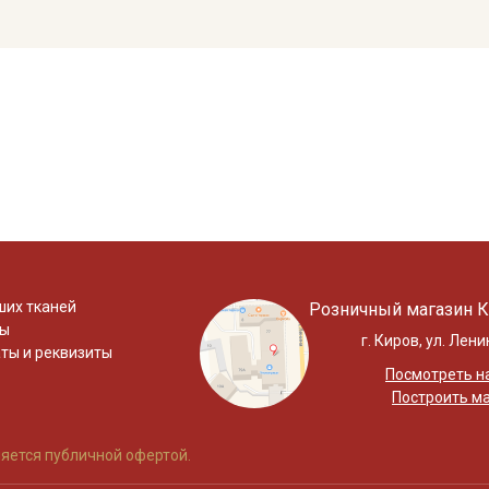
ших тканей
Розничный магазин К
ты
г. Киров, ул. Лени
ты и реквизиты
Посмотреть на
Построить м
яется публичной офертой.