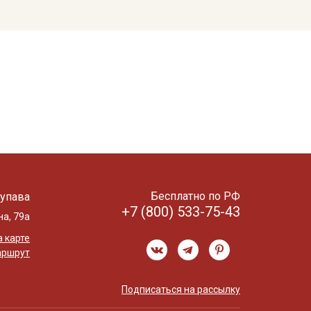
Бесплатно по РФ
упава
+7 (800) 533-75-43
на, 79а
 карте
аршрут
Подписаться на рассылку