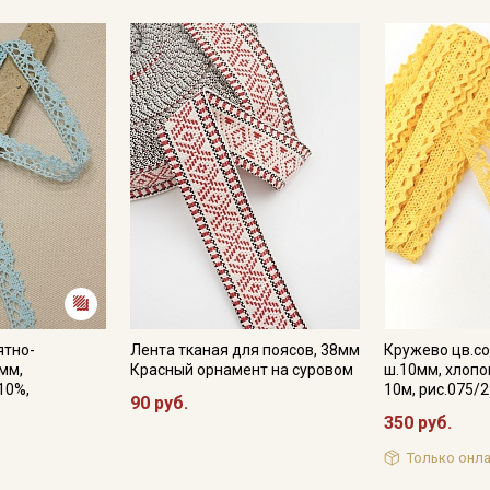
ятно-
Лента тканая для поясов, 38мм
Кружево цв.с
мм,
Красный орнамент на суровом
ш.10мм, хлопо
10%,
10м, рис.075/
90 руб.
350 руб.
Только онла