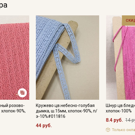
ра
Электронная почта
СКИ
Подписаться
Ознакомлен(а) с
Политикой обработки персональных
данных
и даю
Согласие на обработку персональных
данных
Даю
Согласие на получение рекламных и
информационных рассылок
ный розово-
Кружево цв.небесно-голубая
Шнур цв.бледн
, хлопок-90%,
дымка, ш.15мм, хлопок-90%, п/
хлопок-100%
э-10%#011816
8.4 руб.
14 р
44 руб.
Только онла