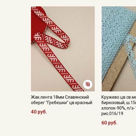
Жак.лента 18мм Славянский
Кружево цв.св.м
оберег "Гребешки" цв.красный
бирюзовый, ш.15
хлопок-90%, п/э-
40 руб.
рис.016/19
60 руб.