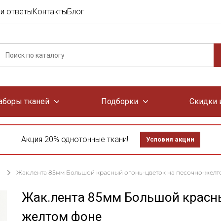
и ответы
Контакты
Блог
аборы тканей
Подборки
Скидки 
Акция 20% однотонные ткани!
Условия акции
Жак.лента 85мм Большой красный огонь-цветок на песочно-желт
Жак.лента 85мм Большой красны
желтом фоне