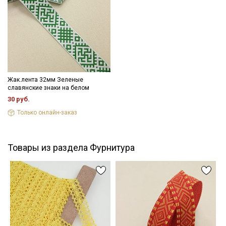
информационных рассылок
- максимальная температура стирки до 40 С, без отжима,
- противопоказано применение отбеливателей.
Цветопередача (тон) может отличаться от оригинального
цвета ткани в зависимости от настроек вашего монитора и в
зависимости от партии.
Жак.лента 32мм Зеленые
славянские знаки на белом
30 руб.
Только онлайн-заказ
Товары из раздела Фурнитура