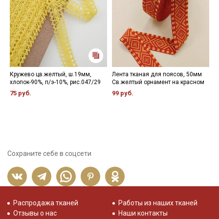
Кружево цв.желтый, ш.19мм,
Лента тканая для поясов, 50мм
К
хлопок-90%, п/э-10%, рис.047/29
Св.желтый орнамент на красном
ш
р
75 руб.
99 руб.
8
Сохраните себе в соцсети
Распродажа тканей
Работы из наших тканей
Отзывы о нас
Наши контакты