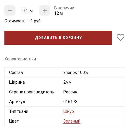
В наличии
м
12 м
Стоимость —
1
руб
ДОБАВИТЬ В КОРЗИНУ
Характеристики
Состав
хлопок 100%
Ширина
2мм
Секретная рассылка от Купава
Страна производитель
Россия
Мы публикуем здесь дополнительные
Артикул
016173
промокоды и скидки до 30% на узкие
категории тканей
Тип ткани
Шнур
Цвет
Зеленый
Электронная почта