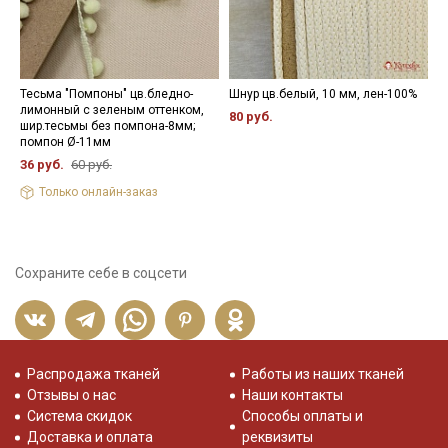
Тесьма "Помпоны" цв.бледно-
Шнур цв.белый, 10 мм, лен-100%
Л
лимонный с зеленым оттенком,
к
80 руб.
шир.тесьмы без помпона-8мм;
3
помпон Ø-11мм
36 руб.
60 руб.
Только онлайн-заказ
Сохраните себе в соцсети
Распродажа тканей
Работы из наших тканей
Отзывы о нас
Наши контакты
Система скидок
Способы оплаты и
Доставка и оплата
реквизиты