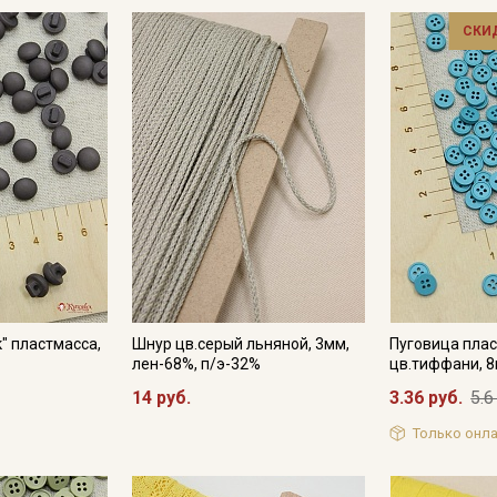
Электронная почта
СКИ
Подписаться
Ознакомлен(а) с
Политикой обработки персональных
данных
и даю
Согласие на обработку персональных
данных
Даю
Согласие на получение рекламных и
информационных рассылок
" пластмасса,
Шнур цв.серый льняной, 3мм,
Пуговица плас
лен-68%, п/э-32%
цв.тиффани, 8
14 руб.
3.36 руб.
5.6
Только онла