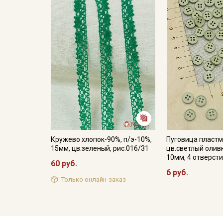
Кружево хлопок-90%, п/э-10%,
Пуговица пластм
15мм, цв.зеленый, рис.016/31
цв.светлый олив
10мм, 4 отверст
60 руб.
6 руб.
Только онлайн-заказ