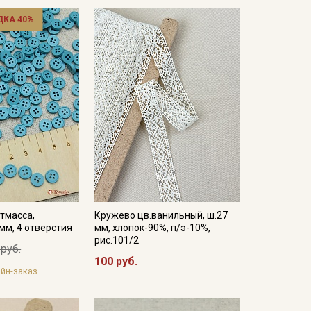
ДКА 40%
тмасса,
Кружево цв.ванильный, ш.27
мм, 4 отверстия
мм, хлопок-90%, п/э-10%,
рис.101/2
 руб.
100 руб.
йн-заказ