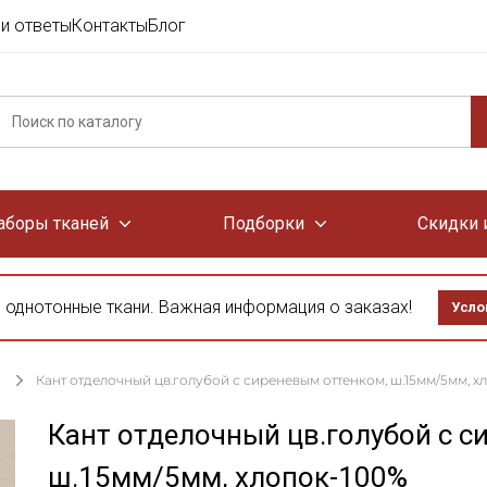
и ответы
Контакты
Блог
аборы тканей
Подборки
Скидки 
 однотонные ткани. Важная информация о заказах!
Усло
Кант отделочный цв.голубой с сиреневым оттенком, ш.15мм/5мм, х
Кант отделочный цв.голубой с с
ш.15мм/5мм, хлопок-100%