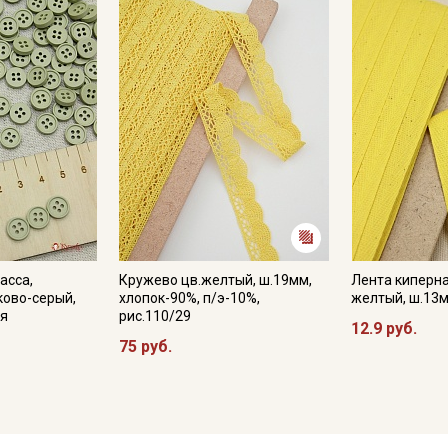
асса,
Кружево цв.желтый, ш.19мм,
Лента киперна
ково-серый,
хлопок-90%, п/э-10%,
желтый, ш.13м
ия
рис.110/29
12.9 руб.
75 руб.