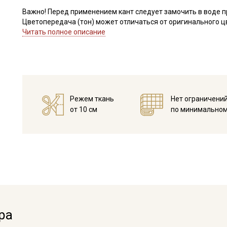
Важно! Перед применением кант следует замочить в воде п
Цветопередача (тон) может отличаться от оригинального цв
монитора и в зависимости от партии.
Читать полное описание
Режем ткань
Нет ограничени
от 10 см
по минимальном
Секретная рассылка от
Купава
Мы публикуем здесь дополнительные
промокоды и скидки до 30% на узкие
категории тканей
ра