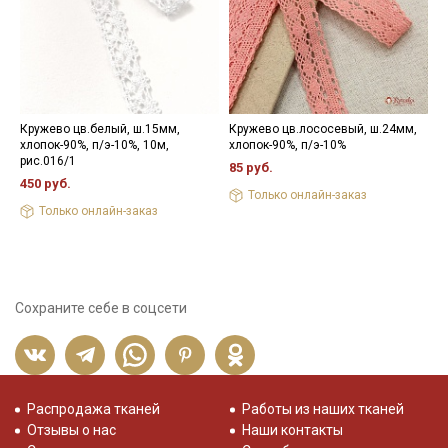
Кружево цв.белый, ш.15мм,
Кружево цв.лососевый, ш.24мм,
Н
хлопок-90%, п/э-10%, 10м,
хлопок-90%, п/э-10%
3
рис.016/1
85 руб.
450 руб.
Только онлайн-заказ
Только онлайн-заказ
Сохраните себе в соцсети
Распродажа тканей
Работы из наших тканей
Отзывы о нас
Наши контакты