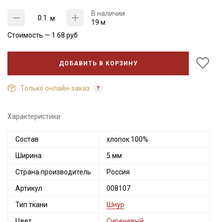
В наличии
м
19 м
Стоимость —
1.68
руб
ДОБАВИТЬ В КОРЗИНУ
Только онлайн-заказ
Характеристики
Состав
хлопок 100%
Секретная рассылка от Купава
Ширина
5 мм
Мы публикуем здесь дополнительные
Страна производитель
Россия
промокоды и скидки до 30% на узкие
Артикул
008107
категории тканей
Тип ткани
Шнур
Электронная почта
Цвет
Сиреневый