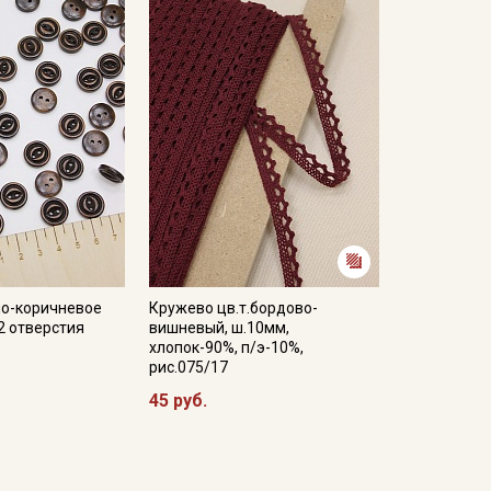
но-коричневое
Кружево цв.т.бордово-
2 отверстия
вишневый, ш.10мм,
хлопок-90%, п/э-10%,
рис.075/17
45 руб.