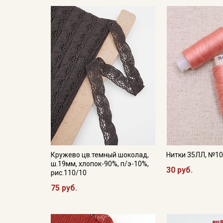
Кружево цв.темный шоколад,
Нитки 35ЛЛ, №1
ш.19мм, хлопок-90%, п/э-10%,
30 руб.
рис.110/10
75 руб.