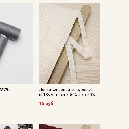
, №290
Лента киперная цв.суровый,
ш.13мм, хлопок-50%, п/э-50%
15 руб.