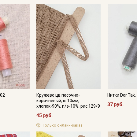
Электронная почта
Подписаться
Ознакомлен(а) с
Политикой обработки персональных
данных
и даю
Согласие на обработку персональных
данных
Даю
Согласие на получение рекламных и
информационных рассылок
002
Кружево цв.песочно-
Нитки Dor Tak
коричневый, ш.10мм,
37 руб.
хлопок-90%, п/э-10%, рис.129/9
45 руб.
Только онлайн-заказ