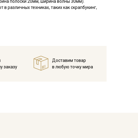
рина полоски 20мм, ширина волны 30мм).
в различных техниках, таких как скрапбукинг,
е при 30С – 40С для исключения дальнейшей
 зависимости от настроек вашего монитора.
й
Доставим товар
у заказу
в любую точку мира