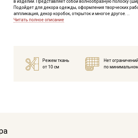
в изделии. Представляет собой волнообразную полоску (ши
Подойдет для декора одежды, оформления творческих работ 
аппликация, декор коробок, открыток и многое другое.
Важно! Перед применением тесьму следует замочить в вод
Читать полное описание
усадки, окрашивания готового изделия.
Цветопередача может отличаться от оригинального цвета в
Режем ткань
Нет ограничени
от 10 см
по минимальном
Секретная рассылка от
Купава
Мы публикуем здесь дополнительные
промокоды и скидки до 30% на узкие
ра
категории тканей