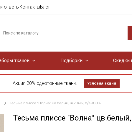
и ответы
Контакты
Блог
аборы тканей
Подборки
Скидки 
Акция 20% однотонные ткани!
Условия акции
Тесьма плиссе "Волна" цв.белый, ш.20мм, п/э-100%
Тесьма плиссе "Волна" цв.белый