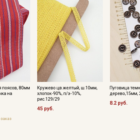
я поясов, 80мм
Кружево цв.желтый, ш.10мм,
Пуговица тем
чка на
хлопок-90%, п/э-10%,
дерево,15мм, 
рис.129/29
8.2 руб.
45 руб.
-заказ