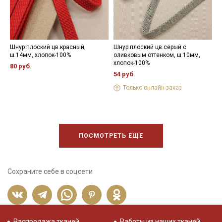
Шнур плоский цв.красный,
Шнур плоский цв.серый с
Ш
ш.14мм, хлопок-100%
оливковым оттенком, ш.10мм,
х
хлопок-100%
80 руб.
1
54 руб.
Только онлайн-заказ
ПОСМОТРЕТЬ ЕЩЕ
Сохраните себе в соцсети
Распродажа тканей
Работы из наших тканей