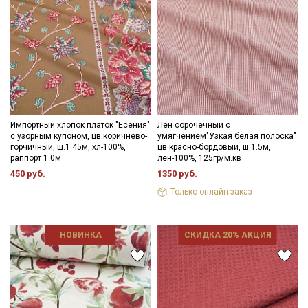
Импортный хлопок платок "Есения"
Лен сорочечный с
с узорным купоном, цв.коричнево-
умягчением"Узкая белая полоска"
горчичный, ш.1.45м, хл-100%,
цв.красно-бордовый, ш.1.5м,
раппорт 1.0м
лен-100%, 125гр/м.кв
450 руб.
1350 руб.
Только онлайн-заказ
НОВИНКА
СКИДКА 20% АКЦИЯ