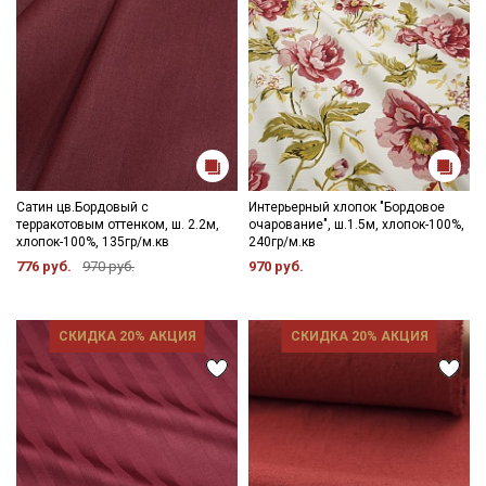
Сатин цв.Бордовый с
Интерьерный хлопок "Бордовое
терракотовым оттенком, ш. 2.2м,
очарование", ш.1.5м, хлопок-100%,
хлопок-100%, 135гр/м.кв
240гр/м.кв
776 руб.
970 руб.
970 руб.
СКИДКА 20% АКЦИЯ
СКИДКА 20% АКЦИЯ