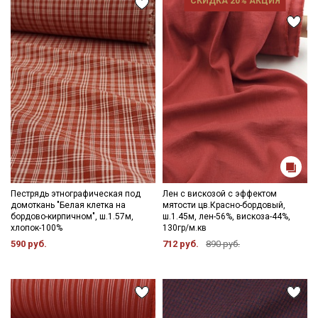
СКИДКА 20% АКЦИЯ
Пестрядь этнографическая под
Лен с вискозой с эффектом
домоткань "Белая клетка на
мятости цв.Красно-бордовый,
бордово-кирпичном", ш.1.57м,
ш.1.45м, лен-56%, вискоза-44%,
хлопок-100%
130гр/м.кв
590 руб.
712 руб.
890 руб.