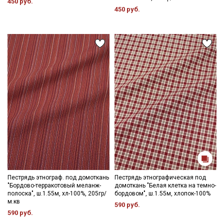
450 руб.
450 руб.
Секретная рассылка от Купава
Мы публикуем здесь дополнительные
промокоды и скидки до 30% на узкие
категории тканей
Пестрядь этнограф. под домоткань
Пестрядь этнографическая под
"Бордово-терракотовый меланж-
домоткань "Белая клетка на темно-
полоска", ш.1.55м, хл-100%, 205гр/
бордовом", ш.1.55м, хлопок-100%
Электронная почта
м.кв
590 руб.
590 руб.