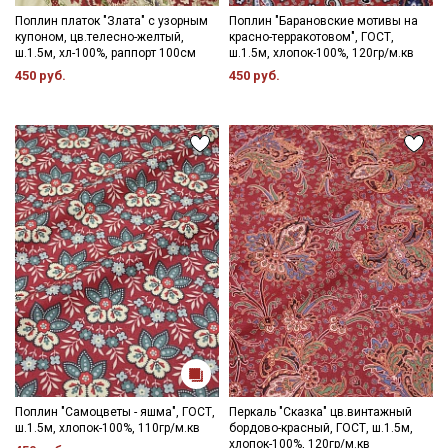
Поплин платок "Злата" с узорным
Поплин "Барановские мотивы на
купоном, цв.телесно-желтый,
красно-терракотовом", ГОСТ,
ш.1.5м, хл-100%, раппорт 100см
ш.1.5м, хлопок-100%, 120гр/м.кв
450 руб.
450 руб.
Поплин "Самоцветы - яшма", ГОСТ,
Перкаль "Сказка" цв.винтажный
ш.1.5м, хлопок-100%, 110гр/м.кв
бордово-красный, ГОСТ, ш.1.5м,
хлопок-100%, 120гр/м.кв