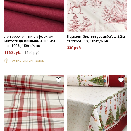
Лен сорочечный с эффектом
Перкаль "Зимняя усадьба", ш.2,2м,
мятости цв.Вишневый, ш.1.45м,
хлопок-100%, 105гр/м.кв
лен-100%, 150гр/м.кв
330 руб.
1160 руб.
1450 руб.
Только онлайн-заказ