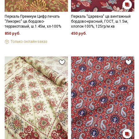
Перкаль Премиум Цифр.печать
Перкаль "Царевна" цв.винтажный
"Ликорис" цв.бордово-
бордово-красный, ГОСТ, ш.1.5м,
терракотовый, ш.1.45м, хл-100%
хлопок-100%, 125гр/м.кв
850 руб.
450 руб.
Только онлайн-заказ