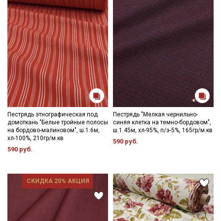
Пестрядь этнографическая под
Пестрядь "Мелкая чернильно-
домоткань "Белые тройные полосы
синяя клетка на темно-бордовом",
на бордово-малиновом", ш.1.6м,
ш.1.45м, хл-95%, п/э-5%, 165гр/м.кв
хл-100%, 210гр/м.кв
590 руб.
590 руб.
СКИДКА 20% АКЦИЯ