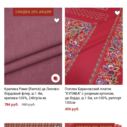
СКИДКА 20% АКЦИЯ
Подписаться
Ознакомлен(а) с
Политикой обработки персональных
данных
и даю
Согласие на обработку персональных
данных
Даю
Согласие на получение рекламных и
информационных рассылок
Крапива Рами (Ramie) цв.Лилово-
Поплин Барановский платок
бордовый флер, ш.1.4м,
"КУПАВА" с узорным купоном,
крапива-100%, 240гр/м.кв
цв.бордо, ш.1.5м, хл-100%, раппорт
100см
784 руб.
980 руб.
450 руб.