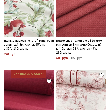
Ткань Дак Цифр.печать "Гранатовая
Вафельное полотно с эффектом
ветвь", ш.1.8м, хлопок-65%, п/
мятости цв.Винтажно-бордовый,
э-35%, 210гр/м.кв
ш.1.5м, лен-51%, хлопок-49%,
235гр/м.кв
770 руб.
680 руб.
850 руб.
СКИДКА 20% АКЦИЯ