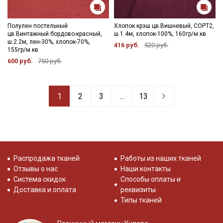
Полулен постельный
Хлопок крэш цв.Вишневый, СОРТ2,
цв.Винтажный бордово-красный,
ш.1.4м, хлопок-100%, 160гр/м.кв
ш.2.2м, лен-30%, хлопок-70%,
416 руб.
520 руб.
155гр/м.кв
600 руб.
750 руб.
1
2
3
...
13
Распродажа тканей
Работы из наших тканей
Отзывы о нас
Наши контакты
Система скидок
Способы оплаты и
Доставка и оплата
реквизиты
Типы тканей