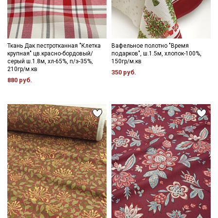
Ткань Дак пестротканная "Клетка
Вафельное полотно "Время
крупная" цв.красно-бордовый/
подарков", ш.1.5м, хлопок-100%,
серый ш.1.8м, хл-65%, п/э-35%,
150гр/м.кв
210гр/м.кв
350 руб.
880 руб.