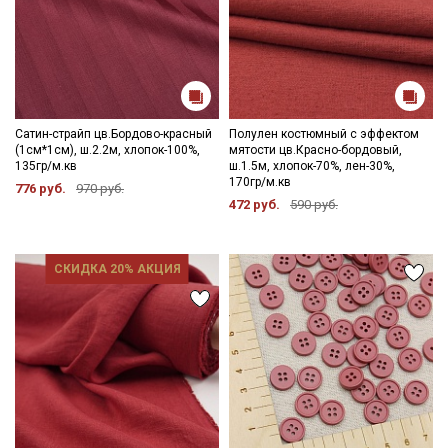
Сатин-страйп цв.Бордово-красный
Полулен костюмный с эффектом
(1см*1см), ш.2.2м, хлопок-100%,
мятости цв.Красно-бордовый,
135гр/м.кв
ш.1.5м, хлопок-70%, лен-30%,
170гр/м.кв
776 руб.
970 руб.
472 руб.
590 руб.
СКИДКА 20% АКЦИЯ