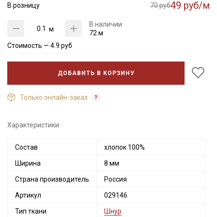
49 руб/м
В розницу
70 руб
В наличии
м
72 м
Стоимость —
4.9
руб
ДОБАВИТЬ В КОРЗИНУ
Только онлайн-заказ
Характеристики
Состав
хлопок 100%
Секретная рассылка от Купава
Ширина
8 мм
Мы публикуем здесь дополнительные
промокоды и скидки до 30% на узкие
Страна производитель
Россия
категории тканей
Артикул
029146
Тип ткани
Шнур
Электронная почта