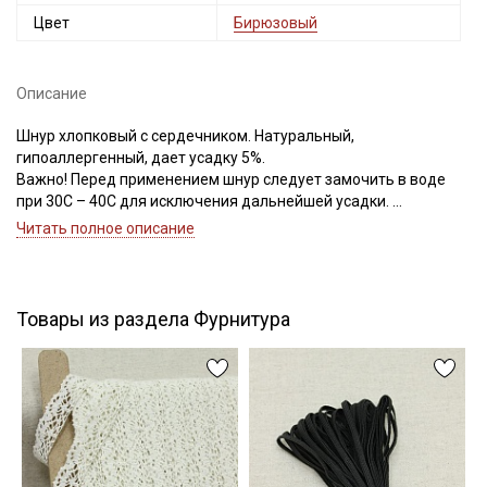
Цвет
Бирюзовый
Описание
Подписаться
Шнур хлопковый с сердечником. Натуральный,
гипоаллергенный, дает усадку 5%.
Ознакомлен(а) с
Политикой обработки персональных
Важно! Перед применением шнур следует замочить в воде
данных
и даю
Согласие на обработку персональных
данных
при 30С – 40С для исключения дальнейшей усадки.
Шнур используют в качестве завязок в мешочках для
Читать полное описание
Даю
Согласие на получение рекламных и
хранения, рюкзаках, корзинах для игрушек, так же шнуром из
информационных рассылок
хлопка украшают текстиль, одежду, подарочные упаковки,
куклы, абажуры, игрушки, флористические панно а-ля морские
приключения.
Товары из раздела Фурнитура
Цветопередача может отличаться от оригинального цвета в
зависимости от настроек вашего монитора и в зависимости от
партии тон может отличаться.