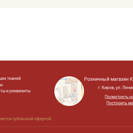
ших тканей
Розничный магазин К
ты
г. Киров, ул. Лени
ты и реквизиты
Посмотреть на
Построить м
яется публичной офертой.