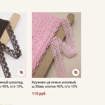
емный шоколад,
Кружево цв.нежно-розовый,
к-90%, п/э-10%,
ш.30мм, хлопок-90%, п/э-10%
110 руб.