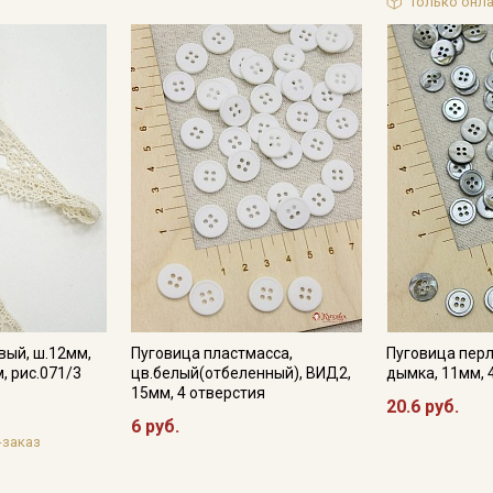
Только онла
вый, ш.12мм,
Пуговица пластмасса,
Пуговица перл
, рис.071/3
цв.белый(отбеленный), ВИД2,
дымка, 11мм, 
15мм, 4 отверстия
20.6 руб.
6 руб.
-заказ