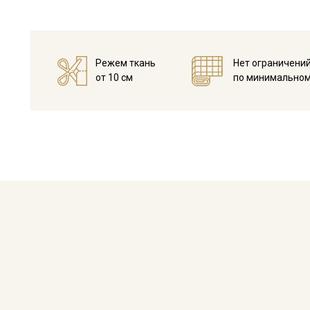
Режем ткань
Нет ограничени
от 10 см
по минимальном