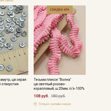
йн-заказ
СКИДКА 40%
амутр, цв.серая
Тесьма плиссе "Волна"
4 отверстия
цв.светлый розово-
коралловый, ш.20мм, п/э-100%
108 руб.
180 руб.
Только онлайн-заказ