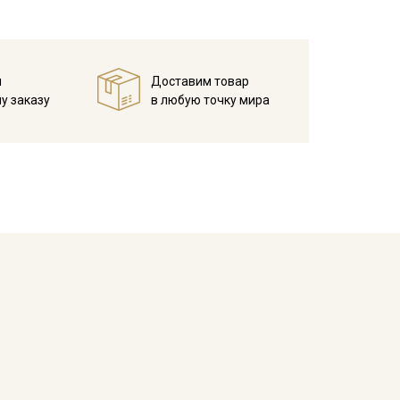
й
Доставим товар
у заказу
в любую точку мира