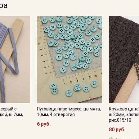
ра
Даю
Согласие на получение рекламных и
информационных рассылок
.серый с
Пуговица пластмасса, цв.мята,
Кружево цв.т
ой, ш.7мм,
10мм, 4 отверстия
ш.20мм, хлопо
рис.015/10
6 руб.
80 руб.