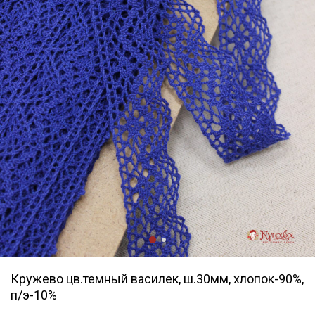
Кружево цв.темный василек, ш.30мм, хлопок-90%,
п/э-10%