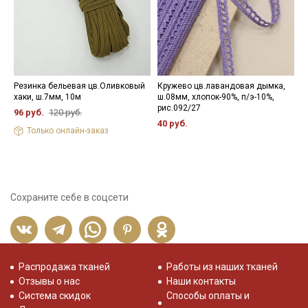
Резинка бельевая цв.Оливковый
Кружево цв.лавандовая дымка,
Т
хаки, ш.7мм, 10м
ш.08мм, хлопок-90%, п/э-10%,
д
рис.092/27
96 руб.
120 руб.
5
40 руб.
Только онлайн-заказ
Сохраните себе в соцсети
Распродажа тканей
Работы из наших тканей
Отзывы о нас
Наши контакты
Система скидок
Способы оплаты и