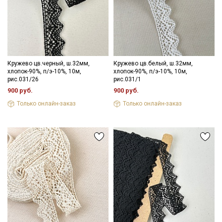
Секретная рассылка от Купава
Мы публикуем здесь дополнительные
Кружево цв.черный, ш.32мм,
Кружево цв.белый, ш.32мм,
промокоды и скидки до 30% на узкие
хлопок-90%, п/э-10%, 10м,
хлопок-90%, п/э-10%, 10м,
категории тканей
рис.031/26
рис.031/1
900 руб.
900 руб.
Электронная почта
Только онлайн-заказ
Только онлайн-заказ
Подписаться
Ознакомлен(а) с
Политикой обработки персональных
данных
и даю
Согласие на обработку персональных
данных
Даю
Согласие на получение рекламных и
информационных рассылок