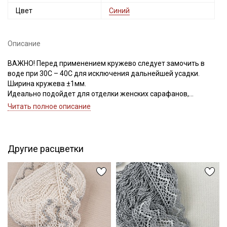
Цвет
Синий
Описание
ВАЖНО! Перед применением кружево следует замочить в
воде при 30С – 40С для исключения дальнейшей усадки.
Ширина кружева ±1мм.
Идеально подойдет для отделки женских сарафанов,
платьев, юбок, рукавов.
Читать полное описание
В интерьере можно использовать для украшения скатертей,
занавесок, подушек, пледов. Подойдет для оформления
творческих работ в различных техниках,
Другие расцветки
Цветопередача может отличаться от оригинального цвета в
зависимости от настроек вашего монитора.