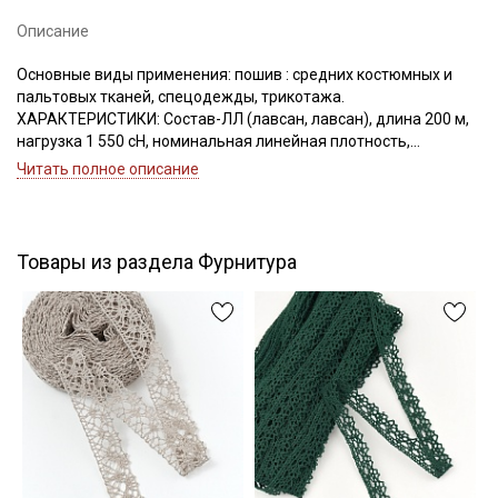
Описание
Основные виды применения: пошив : средних костюмных и
Подписаться
пальтовых тканей, спецодежды, трикотажа.
ХАРАКТЕРИСТИКИ: Состав-ЛЛ (лавсан, лавсан), длина 200 м,
Ознакомлен(а) с
Политикой обработки персональных
нагрузка 1 550 сН, номинальная линейная плотность,
данных
и даю
Согласие на обработку персональных
Текс(структура)- 34,5 (16.7Текс*2)
Читать полное описание
данных
Удлинение- 16,0, Номер игл: 80-90.
Даю
Согласие на получение рекламных и
информационных рассылок
Товары из раздела Фурнитура