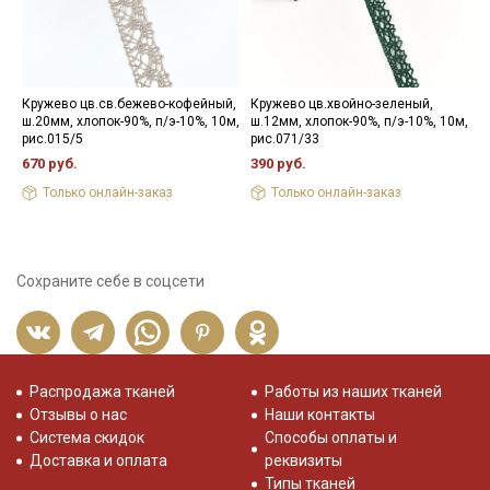
Кружево цв.св.бежево-кофейный,
Кружево цв.хвойно-зеленый,
П
ш.20мм, хлопок-90%, п/э-10%, 10м,
ш.12мм, хлопок-90%, п/э-10%, 10м,
а
рис.015/5
рис.071/33
8
670 руб.
390 руб.
Только онлайн-заказ
Только онлайн-заказ
Сохраните себе в соцсети
Распродажа тканей
Работы из наших тканей
Отзывы о нас
Наши контакты
Система скидок
Способы оплаты и
Доставка и оплата
реквизиты
Типы тканей