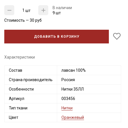
В наличии
шт
9 шт
Стоимость —
30
руб
ДОБАВИТЬ В КОРЗИНУ
Характеристики
Состав
лавсан 100%
Секретная рассылка от Купава
Страна производитель
Россия
Особенности
Нитки 35ЛЛ
Мы публикуем здесь дополнительные
промокоды и скидки до 30% на узкие
Артикул
003456
категории тканей
Тип ткани
Нитки
Цвет
Оранжевый
Электронная почта