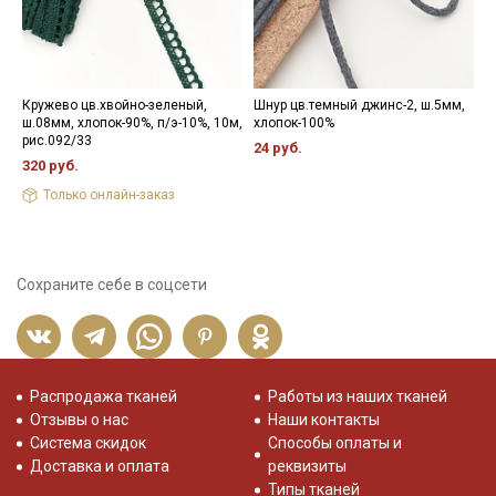
Кружево цв.хвойно-зеленый,
Шнур цв.темный джинс-2, ш.5мм,
К
ш.08мм, хлопок-90%, п/э-10%, 10м,
хлопок-100%
м
рис.092/33
х
24 руб.
320 руб.
1
Только онлайн-заказ
Сохраните себе в соцсети
Распродажа тканей
Работы из наших тканей
Отзывы о нас
Наши контакты
Система скидок
Способы оплаты и
Доставка и оплата
реквизиты
Типы тканей