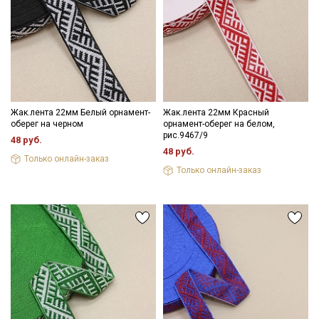
- максимальная температура стирки до 40 С, без отжима,
- противопоказано применение отбеливателей.
Подписаться
Цветопередача (тон) может отличаться от оригинального
цвета ткани в зависимости от настроек вашего монитора и в
зависимости от партии.
Ознакомлен(а) с
Политикой обработки персональных
данных
и даю
Согласие на обработку персональных
данных
Жак.лента 22мм Белый орнамент-
Жак.лента 22мм Красный
оберег на черном
орнамент-оберег на белом,
Даю
Согласие на получение рекламных и
рис.9467/9
48 руб.
информационных рассылок
48 руб.
Только онлайн-заказ
Только онлайн-заказ