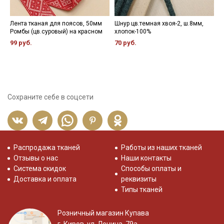
Лента тканая для поясов, 50мм
Шнур цв.темная хвоя-2, ш.8мм,
Ш
Ромбы (цв.суровый) на красном
хлопок-100%
х
99 руб.
70 руб.
1
Сохраните себе в соцсети
Распродажа тканей
Работы из наших тканей
Отзывы о нас
Наши контакты
Система скидок
Способы оплаты и
Доставка и оплата
реквизиты
Типы тканей
Розничный магазин Купава