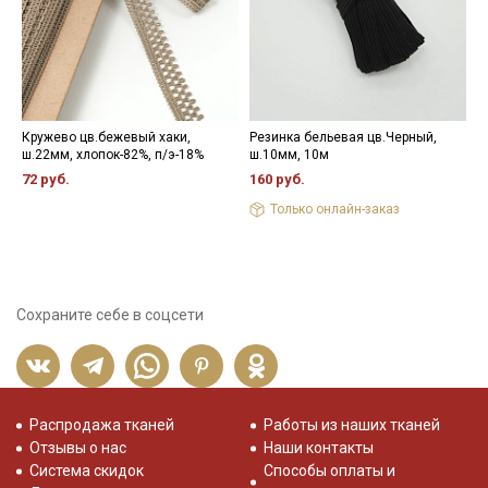
Кружево цв.бежевый хаки,
Резинка бельевая цв.Черный,
Ж
ш.22мм, хлопок-82%, п/э-18%
ш.10мм, 10м
н
72 руб.
160 руб.
4
Только онлайн-заказ
Сохраните себе в соцсети
Распродажа тканей
Работы из наших тканей
Отзывы о нас
Наши контакты
Система скидок
Способы оплаты и