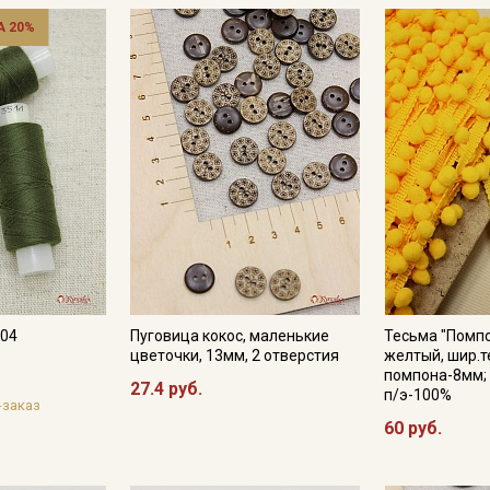
Электронная почта
 20%
Подписаться
Ознакомлен(а) с
Политикой обработки персональных
данных
и даю
Согласие на обработку персональных
данных
Даю
Согласие на получение рекламных и
информационных рассылок
704
Пуговица кокос, маленькие
Тесьма "Помпо
цветочки, 13мм, 2 отверстия
желтый, шир.т
помпона-8мм;
27.4 руб.
п/э-100%
-заказ
60 руб.