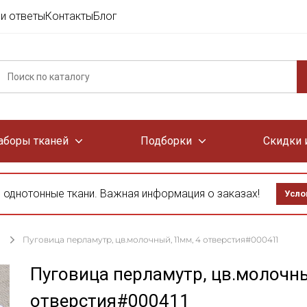
и ответы
Контакты
Блог
аборы тканей
Подборки
Скидки 
 однотонные ткани. Важная информация о заказах!
Усло
Пуговица перламутр, цв.молочный, 11мм, 4 отверстия#000411
Пуговица перламутр, цв.молочны
отверстия#000411