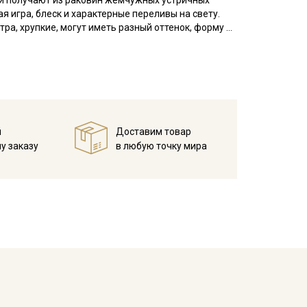
й получают из раковин жемчужных устричных
 игра, блеск и характерные переливы на свету.
а, хрупкие, могут иметь разный оттенок, форму и
просим написать об этом в комментарии к заказу.
й
Доставим товар
у заказу
в любую точку мира