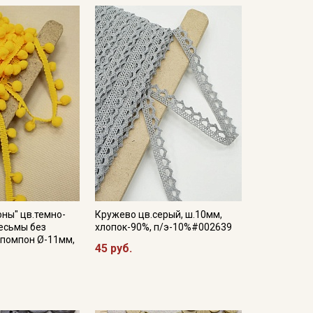
ны" цв.темно-
Кружево цв.серый, ш.10мм,
есьмы без
хлопок-90%, п/э-10%#002639
 помпон Ø-11мм,
45 руб.