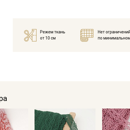
Режем ткань
Нет ограничени
от 10 см
по минимальном
Секретная рассылка от
Купава
Мы публикуем здесь дополнительные
ра
промокоды и скидки до 30% на узкие
категории тканей
Электронная почта