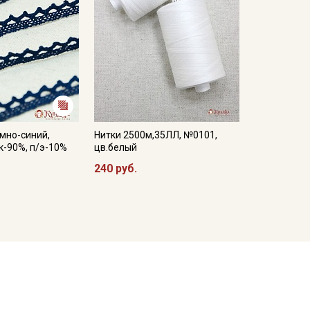
мно-синий,
Нитки 2500м,35ЛЛ, №0101,
к-90%, п/э-10%
цв.белый
240 руб.