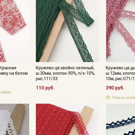
Подписаться
Ознакомлен(а) с
Политикой обработки персональных
данных
и даю
Согласие на обработку персональных
данных
Даю
Согласие на получение рекламных и
информационных рассылок
 Красная
Кружево цв.хвойно-зеленый,
Кружево цв.д
ивку на белом
ш.30мм, хлопок-90%, п/э-10%,
ш.12мм, хлопо
рис.111/33
10м, рис.071/
110 руб.
390 руб.
-заказ
Только онла