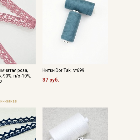
ымчатая роза,
Нитки Dor Tak, №699
к-90%, п/э-10%,
37 руб.
12
йн-заказ