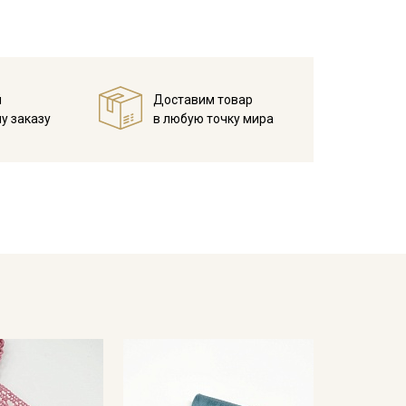
й
Доставим товар
у заказу
в любую точку мира