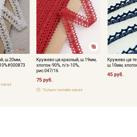
й, ш.20мм,
Кружево цв.красный, ш.19мм,
Кружево цв.те
-10%#000873
хлопок-90%, п/э-10%,
ш.10мм, хлопо
рис.047/16
45 руб.
75 руб.
-заказ
Только онлайн-заказ