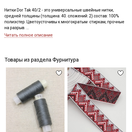
Нитки Dor Tak 40/2 - это универсальные швейные нитки,
средней толщины (толщина: 40. сложений: 2) состав: 100%
Подписаться
полиэстер. Цветоусточивы к многократым стиркам, прочные
на разрыв.
Ознакомлен(а) с
Политикой обработки персональных
Если требуется подбор цвета — наш менеджер подберет для
Читать полное описание
данных
и даю
Согласие на обработку персональных
вас нужный цвет.
данных
Цветопередача может отличаться от оригинального цвета в
Даю
Согласие на получение рекламных и
зависимости от настроек вашего монитора.
информационных рассылок
Товары из раздела Фурнитура