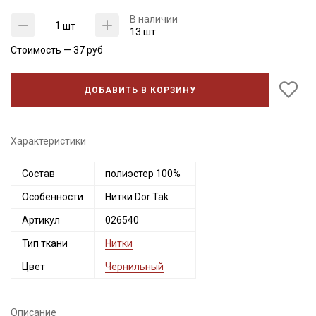
В наличии
шт
13 шт
Стоимость —
37
руб
ДОБАВИТЬ В КОРЗИНУ
Характеристики
Состав
полиэстер 100%
Секретная рассылка от Купава
Особенности
Нитки Dor Tak
Мы публикуем здесь дополнительные
Артикул
026540
промокоды и скидки до 30% на узкие
Тип ткани
Нитки
категории тканей
Цвет
Чернильный
Электронная почта
Описание