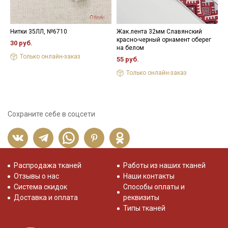
Нитки 35ЛЛ, №6710
Жак.лента 32мм Славянский
М
красно-черный орнамент оберег
в
30 руб.
на белом
2
Только онлайн-заказ
55 руб.
Только онлайн-заказ
Сохраните себе в соцсети
Распродажа тканей
Работы из наших тканей
Отзывы о нас
Наши контакты
Система скидок
Способы оплаты и
Доставка и оплата
реквизиты
Типы тканей