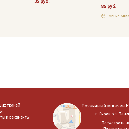
32 руб.
85 руб.
Только онла
ших тканей
Розничный магазин К
ты
г. Киров, ул. Лени
ты и реквизиты
Посмотреть на
Построить м