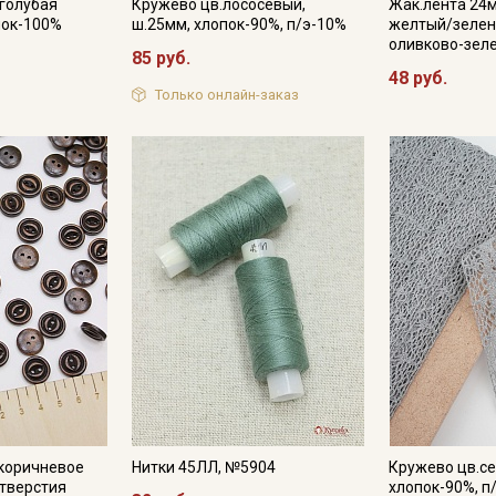
-голубая
Кружево цв.лососевый,
Жак.лента 24
пок-100%
ш.25мм, хлопок-90%, п/э-10%
желтый/зелен
оливково-зел
85 руб.
48 руб.
Только онлайн-заказ
-коричневое
Нитки 45ЛЛ, №5904
Кружево цв.се
отверстия
хлопок-90%, п