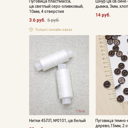
Пуговица пластмасса,
Шнур цв.св.сине
цв.светлый серо-оливковый,
дымка, 3мм, хло
10мм, 4 отверстия
14 руб.
3.6 руб.
6 руб.
Только онлайн-заказ
Нитки 45ЛЛ, №0101, цв.белый
Пуговица темно
дерево,15мм, 2 