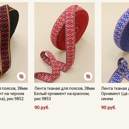
Секретная рассылка от
Купава
Мы публикуем здесь дополнительные
промокоды и скидки до 30% на узкие
категории тканей
Электронная почта
я поясов, 38мм
Лента тканая для поясов, 38мм
Лента тканая 
нт на черном
Белый орнамент на красном,
Орнамент (цв.
а), рис.9852
рис.9853
синем
90 руб.
90 руб.
Подписаться