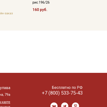
рис.196/26
160 руб.
йн-заказ
Бесплатно по РФ
упава
+7 (800) 533-75-43
на, 79а
 карте
аршрут