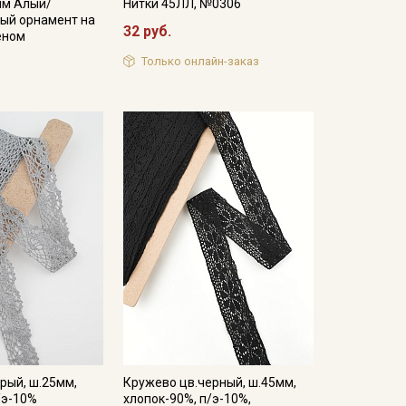
мм Алый/
Нитки 45ЛЛ, №0306
ый орнамент на
32 руб.
еном
Только онлайн-заказ
рый, ш.25мм,
Кружево цв.черный, ш.45мм,
/э-10%
хлопок-90%, п/э-10%,