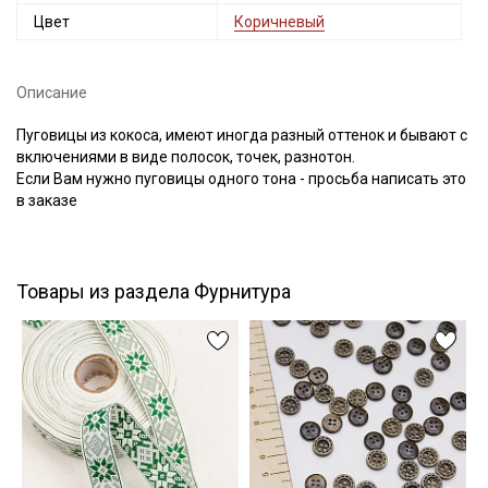
Цвет
Коричневый
Описание
Подписаться
Пуговицы из кокоса, имеют иногда разный оттенок и бывают с
Ознакомлен(а) с
Политикой обработки персональных
включениями в виде полосок, точек, разнотон.
данных
и даю
Согласие на обработку персональных
Если Вам нужно пуговицы одного тона - просьба написать это
данных
в заказе
Даю
Согласие на получение рекламных и
информационных рассылок
Товары из раздела Фурнитура