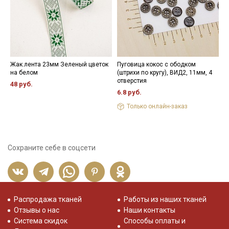
Жак.лента 23мм Зеленый цветок
Пуговица кокос с ободком
К
на белом
(штрихи по кругу), ВИД2, 11мм, 4
ш
отверстия
р
48 руб.
6.8 руб.
6
Только онлайн-заказ
Сохраните себе в соцсети
Распродажа тканей
Работы из наших тканей
Отзывы о нас
Наши контакты
Система скидок
Способы оплаты и