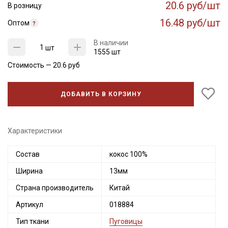
20.6 руб/шт
В розницу
16.48 руб/шт
Оптом
В наличии
шт
1555 шт
Стоимость —
20.6
руб
ДОБАВИТЬ В КОРЗИНУ
Характеристики
Секретная рассылка от Купава
Состав
кокос 100%
Мы публикуем здесь дополнительные
Ширина
13мм
промокоды и скидки до 30% на узкие
Страна производитель
Китай
категории тканей
Артикул
018884
Электронная почта
Тип ткани
Пуговицы