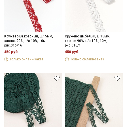
Подписаться
Ознакомлен(а) с
Политикой обработки персональных
данных
и даю
Согласие на обработку персональных
данных
Даю
Согласие на получение рекламных и
Кружево цв.красный, ш.15мм,
Кружево цв.белый, ш.15мм,
информационных рассылок
хлопок-90%, п/э-10%, 10м,
хлопок-90%, п/э-10%, 10м,
рис.016/16
рис.016/1
450 руб.
450 руб.
Только онлайн-заказ
Только онлайн-заказ