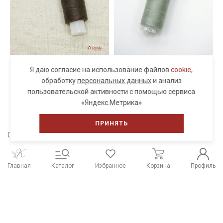
Нитки 35ЛЛ, №5012
Нитки Dor Tak, №256
Н
Я даю согласие на использование файлов
cookie
,
30 руб.
37 руб.
2
обработку
персональных данных
и анализ
Только онлайн-заказ
пользовательской активности с помощью сервиса
«Яндекс.Метрика»
ПРИНЯТЬ
Сохраните себе в соцсети
Главная
Каталог
Избранное
Корзина
Профиль
Распродажа тканей
Работы из наших тканей
Отзывы о нас
Наши контакты
Система скидок
Способы оплаты и
Доставка и оплата
реквизиты