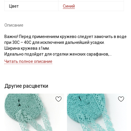
Цвет
Синий
Описание
Важно! Перед применением кружево следует замочить в воде
при 30С – 40С для исключения дальнейшей усадки.
Ширина кружева ±1мм.
Идеально подойдет для отделки женских сарафанов,
платьев, юбок, рукавов.
Читать полное описание
В интерьере можно использовать для украшения скатертей,
занавесок, подушек, пледов. Подойдет для оформления
творческих работ в различных техниках.
Цветопередача может отличаться от оригинального цвета в
Другие расцветки
зависимости от настроек вашего монитора.