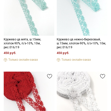
Кружево цв.мята, ш.15мм,
Кружево цв.нежно-бирюзовый,
хлопок-90%, п/э-10%, 10м,
ш.15мм, хлопок-90%, п/э-10%, 10м,
рис.016/19
рис.016/19
Секретная рассылка от Купава
450 руб.
450 руб.
Только онлайн-заказ
Только онлайн-заказ
Мы публикуем здесь дополнительные
промокоды и скидки до 30% на узкие
категории тканей
Электронная почта