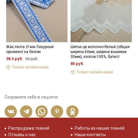
Жак.лента 31мм Лазурный
Шитье цв.молочно-белый (общая
Л
орнамент на белом
ширина 60мм, ширина вышивки
ш
30мм), хлопок-100%, батист
38.5 руб.
55 руб.
2
85 руб.
Только онлайн-заказ
Только онлайн-заказ
Сохраните себе в соцсети
Распродажа тканей
Работы из наших тканей
Отзывы о нас
Наши контакты