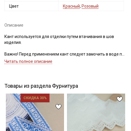
Цвет
Красный
,
Розовый
Описание
Подписаться
Кант используется для отделки путем втачивания в шов
изделия.
Ознакомлен(а) с
Политикой обработки персональных
данных
и даю
Согласие на обработку персональных
данных
Важно! Перед применением кант следует замочить в воде при
30С – 40С для исключения дальнейшей усадки.
Читать полное описание
Даю
Согласие на получение рекламных и
Цветопередача (тон) может отличаться от оригинального
информационных рассылок
цвета ткани в зависимости от настроек вашего монитора и в
зависимости от партии.
Товары из раздела Фурнитура
СКИДКА 30%