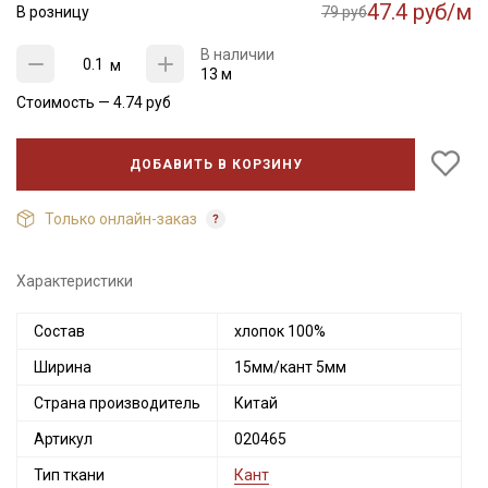
47.4 руб/м
В розницу
79 руб
В наличии
м
13 м
Стоимость —
4.74
руб
ДОБАВИТЬ В КОРЗИНУ
Только онлайн-заказ
Характеристики
Состав
хлопок 100%
Секретная рассылка от Купава
Ширина
15мм/кант 5мм
Мы публикуем здесь дополнительные
промокоды и скидки до 30% на узкие
Страна производитель
Китай
категории тканей
Артикул
020465
Тип ткани
Кант
Электронная почта