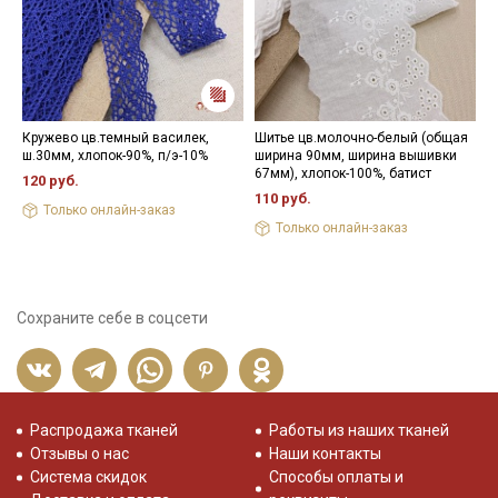
Кружево цв.темный василек,
Шитье цв.молочно-белый (общая
К
ш.30мм, хлопок-90%, п/э-10%
ширина 90мм, ширина вышивки
х
67мм), хлопок-100%, батист
120 руб.
8
110 руб.
Только онлайн-заказ
Только онлайн-заказ
Сохраните себе в соцсети
Распродажа тканей
Работы из наших тканей
Отзывы о нас
Наши контакты
Система скидок
Способы оплаты и