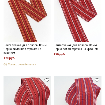
Секретная рассылка от Купава
Мы публикуем здесь дополнительные
промокоды и скидки до 30% на узкие
категории тканей
Лента тканая для поясов, 80мм
Лента тканая для поясов, 80мм
Электронная почта
Черно-лимонная строчка на
Черно-белая строчка на красном
красном
170 руб.
170 руб.
Только онлайн-заказ
Подписаться
Ознакомлен(а) с
Политикой обработки персональных
данных
и даю
Согласие на обработку персональных
данных
Даю
Согласие на получение рекламных и
информационных рассылок