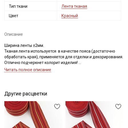
Тип ткани
Лента тканая
Цвет
Красный
Описание
Ширина ленты ±2мм.
Тканая лента используется в качестве пояса (достаточно
обработать края), применяется для отделки и декорирования.
Отлично подчеркнет колорит изделия!
Цветопередача может отличаться от оригинального цвета в
Читать полное описание
зависимости от настроек вашего монитора и в зависимости от
партии тон ленты может отличаться.
Другие расцветки