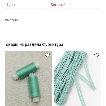
Цвет
Бежевый
Подписаться
Описание
Ознакомлен(а) с
Политикой обработки персональных
данных
и даю
Согласие на обработку персональных
данных
Даю
Согласие на получение рекламных и
информационных рассылок
Товары из раздела Фурнитура