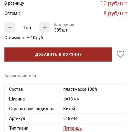
10 руб/шт
В розницу
8 руб/шт
Оптом
В наличии
шт
385 шт
Стоимость —
10
руб
ДОБАВИТЬ В КОРЗИНУ
Секретная рассылка от Купава
Характеристики
Мы публикуем здесь дополнительные
Состав
пластмасса 100%
промокоды и скидки до 30% на узкие
Ширина
d=10 мм
категории тканей
Страна производитель
Китай
Электронная почта
Артикул
018944
Тип ткани
Пуговицы