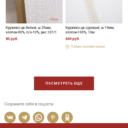
Кружево цв.белый, ш.25мм,
Кружево цв.суровый, ш.19мм,
К
хлопок-90%, п/э-10%, рис.107/1
хлопок-100%, 10м
х
р
85 руб.
600 руб.
3
Только онлайн-заказ
ПОСМОТРЕТЬ ЕЩЕ
Сохраните себе в соцсети