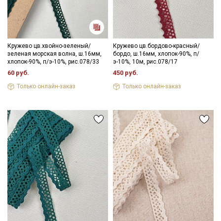
Кружево цв.хвойно-зеленый/
Кружево цв.бордово-красный/
Секретная рассылка от Купава
зеленая морская волна, ш.16мм,
бордо, ш.16мм, хлопок-90%, п/
хлопок-90%, п/э-10%, рис.078/33
э-10%, 10м, рис.078/17
Мы публикуем здесь дополнительные
60 руб.
450 руб.
промокоды и скидки до 30% на узкие
Только онлайн-заказ
Только онлайн-заказ
категории тканей
Электронная почта
Подписаться
Ознакомлен(а) с
Политикой обработки персональных
данных
и даю
Согласие на обработку персональных
данных