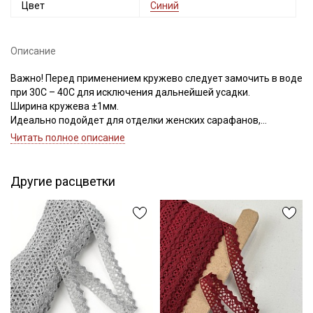
Цвет
Синий
Описание
Важно! Перед применением кружево следует замочить в воде
при 30С – 40С для исключения дальнейшей усадки.
Ширина кружева ±1мм.
Идеально подойдет для отделки женских сарафанов,
платьев, юбок, рукавов.
Читать полное описание
В интерьере можно использовать для украшения скатертей,
занавесок, подушек, пледов. Подойдет для оформления
творческих работ в различных техниках.
Другие расцветки
Цветопередача может отличаться от оригинального цвета в
зависимости от настроек вашего монитора.