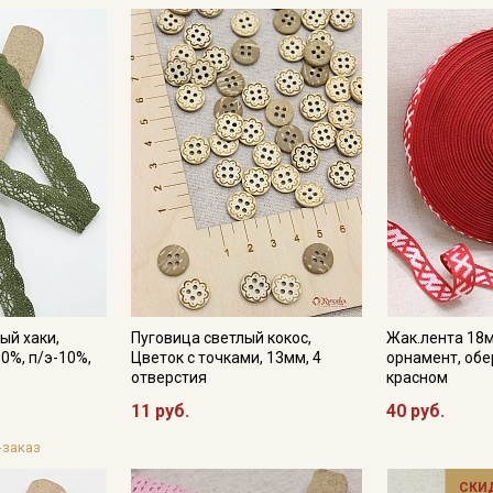
Электронная почта
Подписаться
Ознакомлен(а) с
Политикой обработки персональных
данных
и даю
Согласие на обработку персональных
данных
Даю
Согласие на получение рекламных и
информационных рассылок
ый хаки,
Пуговица светлый кокос,
Жак.лента 18
0%, п/э-10%,
Цветок с точками, 13мм, 4
орнамент, обе
отверстия
красном
11 руб.
40 руб.
-заказ
СКИ