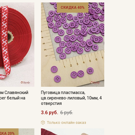
СКИДКА 40%
мм Славянский
Пуговица пластмасса,
рег белый на
цв.сиренево-лиловый, 10мм, 4
отверстия
3.6 руб.
6 руб.
Только онлайн-заказ
ДКА 20%