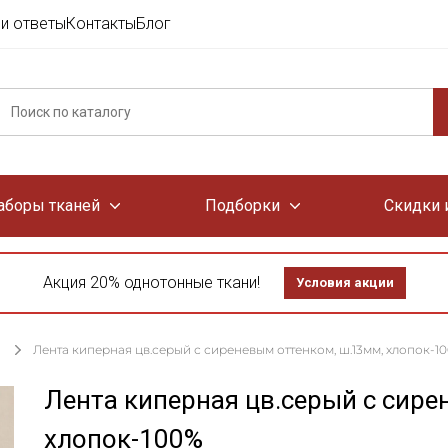
и ответы
Контакты
Блог
аборы тканей
Подборки
Скидки 
Акция 20% однотонные ткани!
Условия акции
Лента киперная цв.серый с сиреневым оттенком, ш.13мм, хлопок-1
Лента киперная цв.серый с сире
хлопок-100%