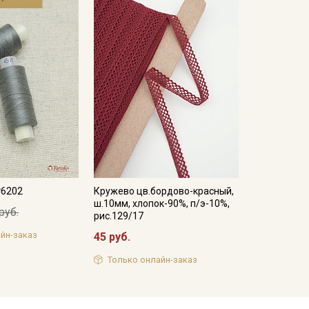
№6202
Кружево цв.бордово-красный,
ш.10мм, хлопок-90%, п/э-10%,
руб.
рис.129/17
йн-заказ
45 руб.
Только онлайн-заказ