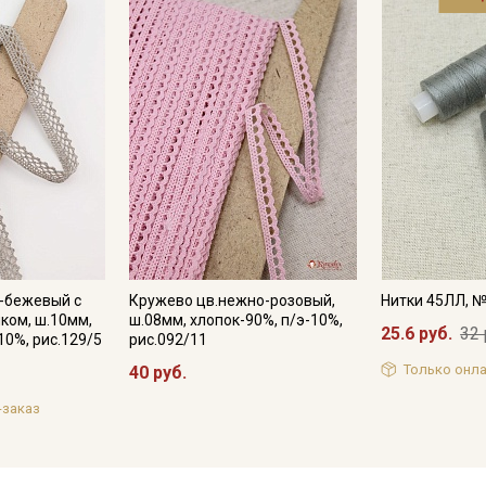
-бежевый с
Кружево цв.нежно-розовый,
Нитки 45ЛЛ, 
ком, ш.10мм,
ш.08мм, хлопок-90%, п/э-10%,
25.6 руб.
32 
10%, рис.129/5
рис.092/11
Только онла
40 руб.
-заказ