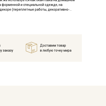
ак же используется как окантовка на домашнем
а форменной и специальной одежде, на
 декоре (переплетные работы, декоративно-
 30С – 40С для исключения дальнейшей усадки.
в зависимости от настроек вашего монитора.
й
Доставим товар
у заказу
в любую точку мира