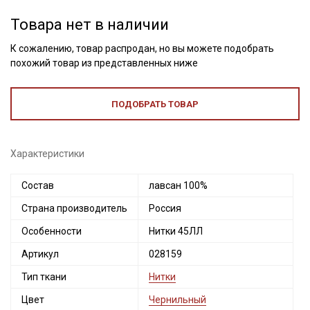
Товара нет в наличии
К сожалению, товар распродан, но вы можете подобрать
похожий товар из представленных ниже
ПОДОБРАТЬ ТОВАР
Характеристики
Состав
лавсан 100%
Страна производитель
Россия
Секретная рассылка от Купава
Особенности
Нитки 45ЛЛ
Мы публикуем здесь дополнительные
Артикул
028159
промокоды и скидки до 30% на узкие
категории тканей
Тип ткани
Нитки
Цвет
Чернильный
Электронная почта