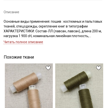
Описание
Основные виды применения: пошив : костюмных и пальтовых
Подписаться
тканей, спецодежды, скрепление книг в типографии
ХАРАКТЕРИСТИКИ: Состав-ЛЛ (лавсан, лавсан), длина 200 м,
нагрузка 1 900 сН, номинальная линейная плотность,
Ознакомлен(а) с
Политикой обработки персональных
данных
и даю
Согласие на обработку персональных
Текс(структура)- 43,5 (21Текс*2)
Читать полное описание
данных
Удлинение- 17,0, Номер игл: 90-100.
Даю
Согласие на получение рекламных и
информационных рассылок
Похожие ткани