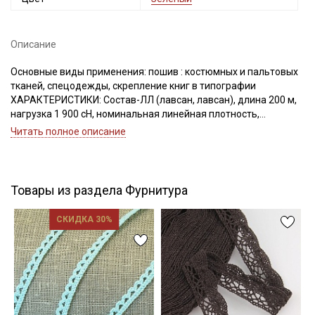
Описание
Подписаться
Основные виды применения: пошив : костюмных и пальтовых
тканей, спецодежды, скрепление книг в типографии
Ознакомлен(а) с
Политикой обработки персональных
ХАРАКТЕРИСТИКИ: Состав-ЛЛ (лавсан, лавсан), длина 200 м,
данных
и даю
Согласие на обработку персональных
данных
нагрузка 1 900 сН, номинальная линейная плотность,
Текс(структура)- 43,5 (21Текс*2)
Читать полное описание
Даю
Согласие на получение рекламных и
Удлинение- 17,0, Номер игл: 90-100.
информационных рассылок
Товары из раздела Фурнитура
СКИДКА 30%