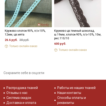
Кружево хлопок-90%, п/э-10%,
Кружево цв.темный шоколад,
П
12мм, цв.мята
ш.19мм, хлопок-90%, п/э-10%, 10м,
ц
рис.110/10
26.6 руб.
38 руб.
5
600 руб.
Только онлайн-заказ
Только онлайн-заказ
Сохраните себе в соцсети
Распродажа тканей
Работы из наших тканей
Отзывы о нас
Наши контакты
Система скидок
Способы оплаты и
Доставка и оплата
реквизиты