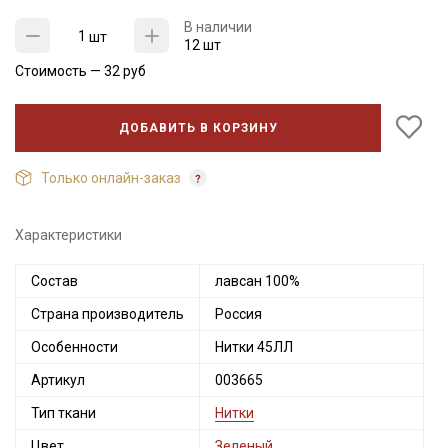
В наличии
шт
12 шт
Стоимость —
32
руб
ДОБАВИТЬ В КОРЗИНУ
Только онлайн-заказ
Характеристики
Состав
лавсан 100%
Секретная рассылка от Купава
Страна производитель
Россия
Мы публикуем здесь дополнительные
Особенности
Нитки 45ЛЛ
промокоды и скидки до 30% на узкие
категории тканей
Артикул
003665
Тип ткани
Нитки
Электронная почта
Цвет
Зеленый