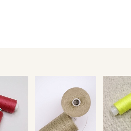
Секретная рассылка от
Купава
Мы публикуем здесь дополнительные
промокоды и скидки до 30% на узкие
категории тканей
Электронная почта