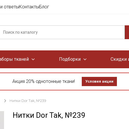
и ответы
Контакты
Блог
аборы тканей
Подборки
Скидки 
Акция 20% однотонные ткани!
Условия акции
Нитки Dor Tak, №239
Нитки Dor Tak, №239