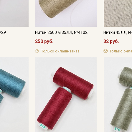
Подписаться
Ознакомлен(а) с
Политикой обработки персональных
данных
и даю
Согласие на обработку персональных
данных
729
Нитки 2500 м,35ЛЛ, №4102
Нитки 45ЛЛ, 
250 руб.
32 руб.
Даю
Согласие на получение рекламных и
информационных рассылок
Только онлайн-заказ
Только онла