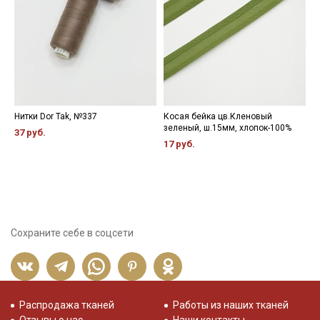
Нитки Dor Tak, №337
Косая бейка цв.Кленовый
П
зеленый, ш.15мм, хлопок-100%
ц
37 руб.
1
17 руб.
4
Сохраните себе в соцсети
Распродажа тканей
Работы из наших тканей