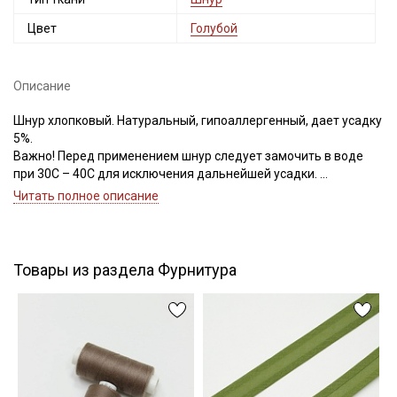
Цвет
Голубой
Описание
Подписаться
Шнур хлопковый. Натуральный, гипоаллергенный, дает усадку
5%.
Ознакомлен(а) с
Политикой обработки персональных
данных
и даю
Согласие на обработку персональных
Важно! Перед применением шнур следует замочить в воде
данных
при 30С – 40С для исключения дальнейшей усадки.
Шнур используют в качестве завязок в мешочках для
Даю
Согласие на получение рекламных и
Читать полное описание
хранения, рюкзаках, корзинах для игрушек, так же шнуром из
информационных рассылок
хлопка украшают текстиль, одежду, подарочные упаковки,
куклы, абажуры, игрушки, флористические панно а-ля морские
приключения.
Товары из раздела Фурнитура
Цветопередача может отличаться от оригинального цвета
ткани в зависимости от настроек вашего монитора.