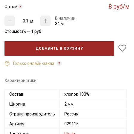
8 руб/м
Оптом
В наличии
м
34 м
Стоимость —
1
руб
ДОБАВИТЬ В КОРЗИНУ
Только онлайн-заказ
Характеристики
Секретная рассылка от Купава
Состав
хлопок 100%
Ширина
2 мм
Мы публикуем здесь дополнительные
промокоды и скидки до 30% на узкие
Страна производитель
Россия
категории тканей
Артикул
029115
Электронная почта
Тип ткани
Шнур