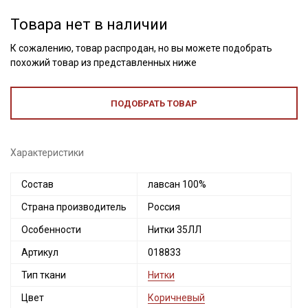
Товара нет в наличии
К сожалению, товар распродан, но вы можете подобрать
похожий товар из представленных ниже
ПОДОБРАТЬ ТОВАР
Характеристики
Состав
лавсан 100%
Страна производитель
Россия
Секретная рассылка от Купава
Особенности
Нитки 35ЛЛ
Мы публикуем здесь дополнительные
Артикул
018833
промокоды и скидки до 30% на узкие
категории тканей
Тип ткани
Нитки
Цвет
Коричневый
Электронная почта