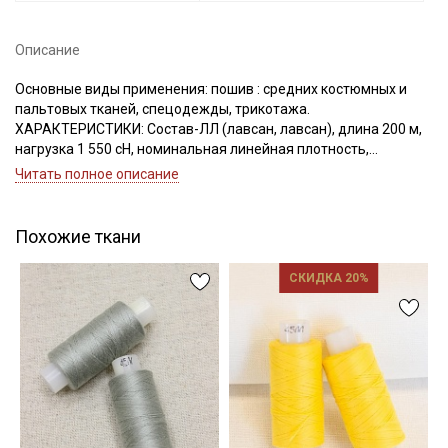
Описание
Основные виды применения: пошив : средних костюмных и
Подписаться
пальтовых тканей, спецодежды, трикотажа.
ХАРАКТЕРИСТИКИ: Состав-ЛЛ (лавсан, лавсан), длина 200 м,
нагрузка 1 550 сН, номинальная линейная плотность,
Ознакомлен(а) с
Политикой обработки персональных
данных
и даю
Согласие на обработку персональных
Текс(структура)- 34,5 (16.7Текс*2)
Читать полное описание
данных
Удлинение- 16,0, Номер игл: 80-90.
Даю
Согласие на получение рекламных и
информационных рассылок
Похожие ткани
СКИДКА 20%