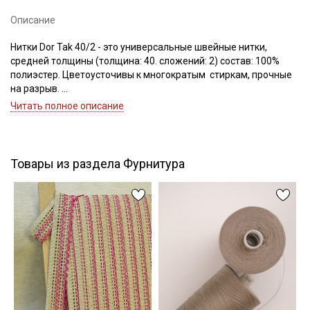
Описание
Нитки Dor Tak 40/2 - это универсальные швейные нитки,
Подписаться
средней толщины (толщина: 40. сложений: 2) состав: 100%
полиэстер. Цветоусточивы к многократым стиркам, прочные
Ознакомлен(а) с
Политикой обработки персональных
на разрыв.
данных
и даю
Согласие на обработку персональных
Если требуется подбор цвета — наш менеджер подберет для
Читать полное описание
данных
вас нужный цвет.
Даю
Согласие на получение рекламных и
Цветопередача может отличаться от оригинального цвета в
информационных рассылок
зависимости от настроек вашего монитора.
Товары из раздела Фурнитура