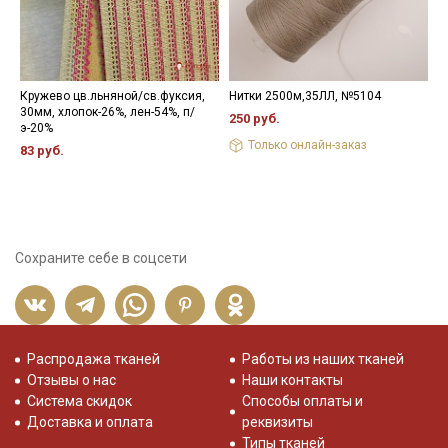
Кружево цв.льняной/св.фуксия,
Нитки 2500м,35ЛЛ, №5104
Ш
30мм, хлопок-26%, лен-54%, п/
2
250 руб.
э-20%
1
Только онлайн-заказ
83 руб.
Сохраните себе в соцсети
Распродажа тканей
Работы из наших тканей
Отзывы о нас
Наши контакты
Система скидок
Способы оплаты и
Доставка и оплата
реквизиты
Типы тканей