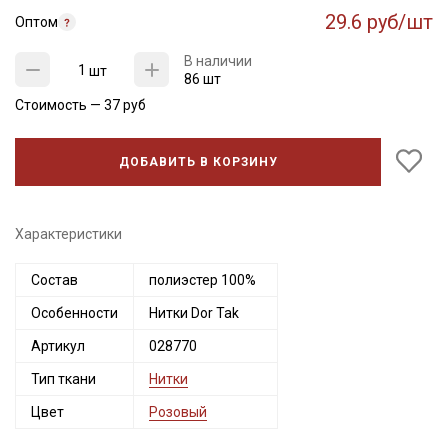
29.6 руб/шт
Оптом
В наличии
шт
86 шт
Стоимость —
37
руб
ДОБАВИТЬ В КОРЗИНУ
Характеристики
Секретная рассылка от Купава
Состав
полиэстер 100%
Особенности
Нитки Dor Tak
Мы публикуем здесь дополнительные
промокоды и скидки до 30% на узкие
Артикул
028770
категории тканей
Тип ткани
Нитки
Цвет
Розовый
Электронная почта