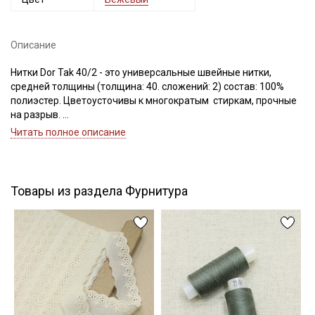
Описание
Подписаться
Нитки Dor Tak 40/2 - это универсальные швейные нитки,
средней толщины (толщина: 40. сложений: 2) состав: 100%
Ознакомлен(а) с
Политикой обработки персональных
полиэстер. Цветоусточивы к многократым стиркам, прочные
данных
и даю
Согласие на обработку персональных
на разрыв.
данных
Если требуется подбор цвета — наш менеджер подберет для
Читать полное описание
вас нужный цвет.
Даю
Согласие на получение рекламных и
информационных рассылок
Цветопередача может отличаться от оригинального цвета в
зависимости от настроек вашего монитора.
Товары из раздела Фурнитура