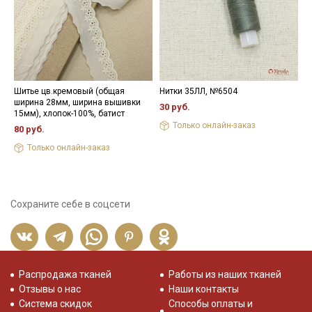
Шитье цв.кремовый (общая
Нитки 35ЛЛ, №6504
В
ширина 28мм, ширина вышивки
6
30 руб.
15мм), хлопок-100%, батист
1
Только онлайн-заказ
80 руб.
Только онлайн-заказ
Сохраните себе в соцсети
Распродажа тканей
Работы из наших тканей
Отзывы о нас
Наши контакты
Система скидок
Способы оплаты и