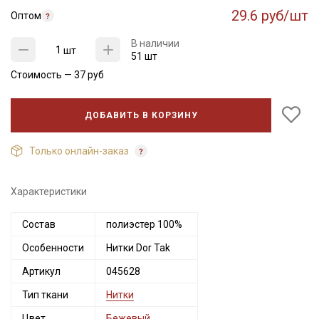
29.6 руб/шт
Оптом
В наличии
шт
51 шт
Стоимость —
37
руб
ДОБАВИТЬ В КОРЗИНУ
Только онлайн-заказ
Характеристики
Секретная рассылка от Купава
Состав
полиэстер 100%
Мы публикуем здесь дополнительные
Особенности
Нитки Dor Tak
промокоды и скидки до 30% на узкие
Артикул
045628
категории тканей
Тип ткани
Нитки
Электронная почта
Цвет
Бежевый