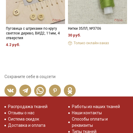
Пуговица с штрихами по кругу
Нитки 35ЛЛ, №3706
Н
светлое дерево, ВИД2, 11мм, 4
30 руб.
3
отверстия
Только онлайн-заказ
4.2 руб.
Сохраните себе в соцсети
Распродажа тканей
Работы из наших тканей
Отзывы о нас
Наши контакты
Система скидок
Способы оплаты и
Доставка и оплата
реквизиты
Типы тканей