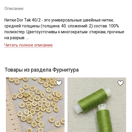
Описание
Нитки Dor Tak 40/2 - это универсальные швейные нитки,
Подписаться
средней толщины (толщина: 40. сложений: 2) состав: 100%
полиэстер. Цветоусточивы к многократым стиркам, прочные
Ознакомлен(а) с
Политикой обработки персональных
на разрыв.
данных
и даю
Согласие на обработку персональных
Если требуется подбор цвета — наш менеджер подберет для
Читать полное описание
данных
вас нужный цвет.
Даю
Согласие на получение рекламных и
Цветопередача может отличаться от оригинального цвета в
информационных рассылок
зависимости от настроек вашего монитора.
Товары из раздела Фурнитура