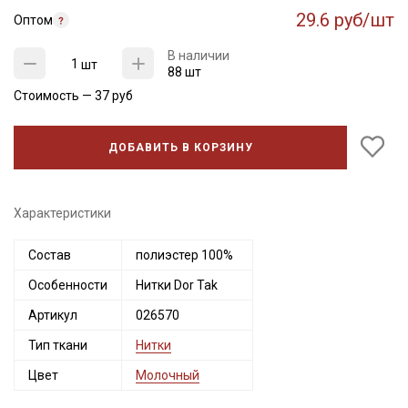
29.6 руб/шт
Оптом
В наличии
шт
88 шт
Стоимость —
37
руб
ДОБАВИТЬ В КОРЗИНУ
Характеристики
Секретная рассылка от Купава
Состав
полиэстер 100%
Особенности
Нитки Dor Tak
Мы публикуем здесь дополнительные
промокоды и скидки до 30% на узкие
Артикул
026570
категории тканей
Тип ткани
Нитки
Цвет
Молочный
Электронная почта