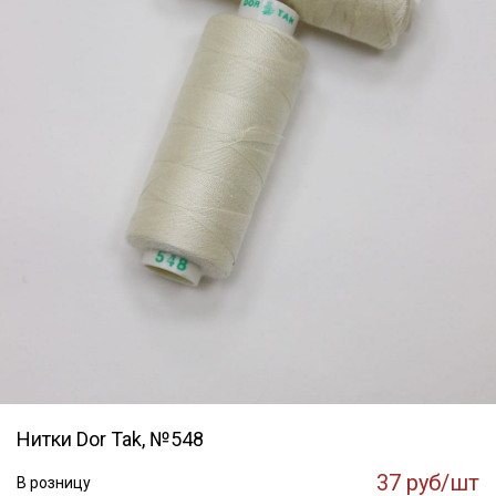
Нитки Dor Tak, №548
37 руб/шт
В розницу