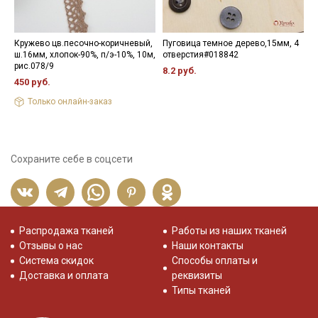
Кружево цв.песочно-коричневый,
Пуговица темное дерево,15мм, 4
К
ш.16мм, хлопок-90%, п/э-10%, 10м,
отверстия#018842
ш
рис.078/9
8.2 руб.
6
450 руб.
Только онлайн-заказ
Сохраните себе в соцсети
Распродажа тканей
Работы из наших тканей
Отзывы о нас
Наши контакты
Система скидок
Способы оплаты и
Доставка и оплата
реквизиты
Типы тканей