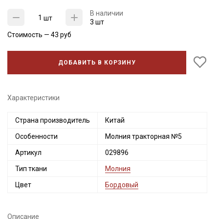
В наличии
шт
3 шт
Стоимость —
43
руб
ДОБАВИТЬ В КОРЗИНУ
Характеристики
Страна производитель
Китай
Секретная рассылка от Купава
Особенности
Молния тракторная №5
Мы публикуем здесь дополнительные
Артикул
029896
промокоды и скидки до 30% на узкие
Тип ткани
Молния
категории тканей
Цвет
Бордовый
Электронная почта
Описание