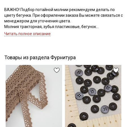
ВАЖНО! Подбор потайной молнии рекомендуем делать по
цвету бегунка. При оформлении заказа Вы можете связаться с
Подписаться
менеджером для уточнения цвета.
Молния тракторная, зубья пластиковые, бегунок
Ознакомлен(а) с
Политикой обработки персональных
металлический, номер соответствует ширине зубьев.
Читать полное описание
данных
и даю
Согласие на обработку персональных
данных
Даю
Согласие на получение рекламных и
информационных рассылок
Товары из раздела Фурнитура