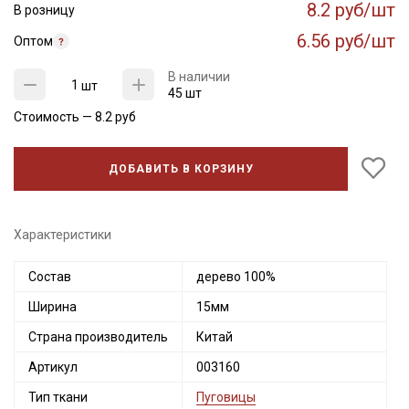
8.2 руб/шт
В розницу
6.56 руб/шт
Оптом
В наличии
шт
45 шт
Стоимость —
8.2
руб
ДОБАВИТЬ В КОРЗИНУ
Характеристики
Секретная рассылка от Купава
Мы публикуем здесь дополнительные
Состав
дерево 100%
промокоды и скидки до 30% на узкие
Ширина
15мм
категории тканей
Страна производитель
Китай
Электронная почта
Артикул
003160
Тип ткани
Пуговицы