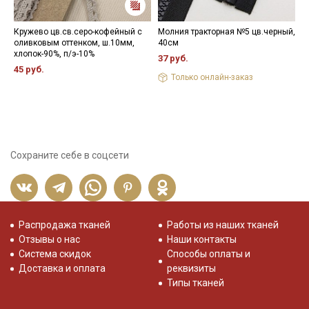
Кружево цв.св.серо-кофейный с
Молния тракторная №5 цв.черный,
Н
оливковым оттенком, ш.10мм,
40см
3
хлопок-90%, п/э-10%
37 руб.
45 руб.
Только онлайн-заказ
Сохраните себе в соцсети
Распродажа тканей
Работы из наших тканей
Отзывы о нас
Наши контакты
Система скидок
Способы оплаты и
Доставка и оплата
реквизиты
Типы тканей