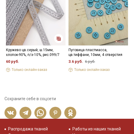
Кружево цв.серый, ш.15мм,
Пуговица пластмасса,
Ж
хлопок-90%, п/э-10%, рис.099/7
цв.тиффани, 10мм, 4 отверстия
с
б
60 руб.
3.6 руб.
6 руб.
1
Только онлайн-заказ
Только онлайн-заказ
Сохраните себе в соцсети
Распродажа тканей
Работы из наших тканей