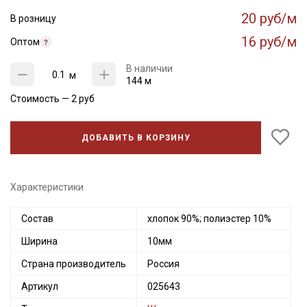
20 руб/м
В розницу
16 руб/м
Оптом
В наличии
м
144 м
Стоимость —
2
руб
ДОБАВИТЬ В КОРЗИНУ
Характеристики
Секретная рассылка от Купава
Состав
хлопок 90%; полиэстер 10%
Ширина
10мм
Мы публикуем здесь дополнительные
промокоды и скидки до 30% на узкие
Страна производитель
Россия
категории тканей
Артикул
025643