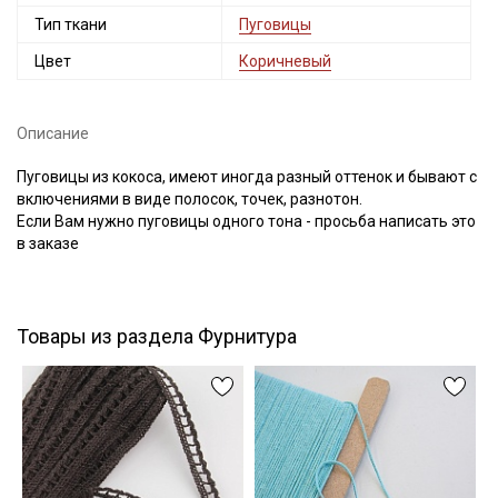
Тип ткани
Пуговицы
Цвет
Коричневый
Подписаться
Описание
Ознакомлен(а) с
Политикой обработки персональных
Пуговицы из кокоса, имеют иногда разный оттенок и бывают с
данных
и даю
Согласие на обработку персональных
включениями в виде полосок, точек, разнотон.
данных
Если Вам нужно пуговицы одного тона - просьба написать это
в заказе
Даю
Согласие на получение рекламных и
информационных рассылок
Товары из раздела Фурнитура