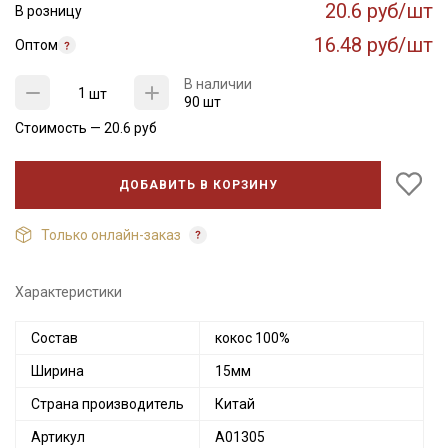
20.6 руб/шт
В розницу
16.48 руб/шт
Оптом
В наличии
шт
90 шт
Стоимость —
20.6
руб
ДОБАВИТЬ В КОРЗИНУ
Только онлайн-заказ
Характеристики
Секретная рассылка от Купава
Состав
кокос 100%
Мы публикуем здесь дополнительные
Ширина
15мм
промокоды и скидки до 30% на узкие
категории тканей
Страна производитель
Китай
Артикул
А01305
Электронная почта