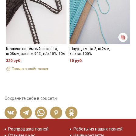
Кружево цв.темный шоколад,
Шнур цв.мята-2, ш.2мм,
Ш
ш.08мм, хлопок-90%, п/э-10%, 10м
хлопок-100%
ш
5
320 руб.
10 руб.
1
Только онлайн-заказ
Сохраните себе в соцсети
Распродажа тканей
Работы из наших тканей
Отзывы о нас
Наши контакты