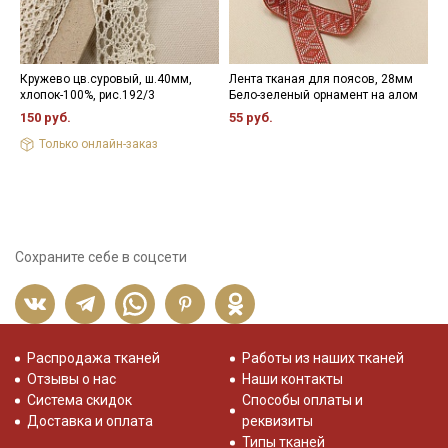
Кружево цв.суровый, ш.40мм,
Лента тканая для поясов, 28мм
Т
хлопок-100%, рис.192/3
Бело-зеленый орнамент на алом
к
п
150 руб.
55 руб.
п
Только онлайн-заказ
6
Сохраните себе в соцсети
Распродажа тканей
Работы из наших тканей
Отзывы о нас
Наши контакты
Система скидок
Способы оплаты и
Доставка и оплата
реквизиты
Типы тканей