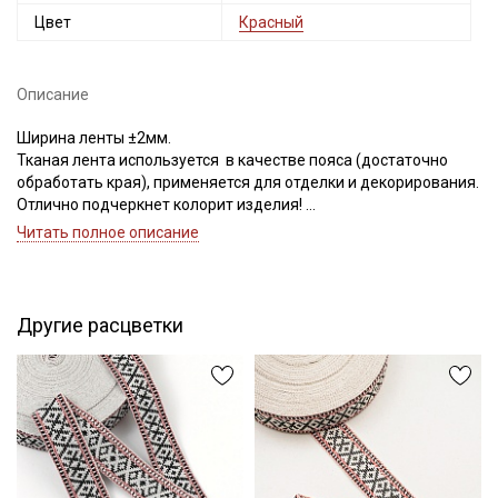
Цвет
Красный
Описание
Ширина ленты ±2мм.
Тканая лента используется в качестве пояса (достаточно
обработать края), применяется для отделки и декорирования.
Отлично подчеркнет колорит изделия!
Цветопередача может отличаться от оригинального цвета в
Читать полное описание
зависимости от настроек вашего монитора и в зависимости от
партии тон ленты может отличаться.
Секретная рассылка от Купава
Другие расцветки
Мы публикуем здесь дополнительные
промокоды и скидки до 30% на узкие
категории тканей
Электронная почта