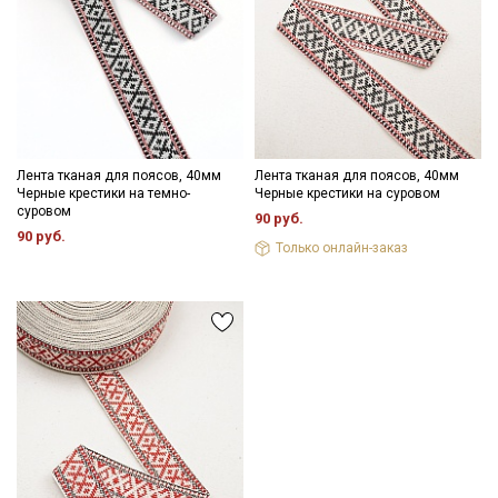
Подписаться
Ознакомлен(а) с
Политикой обработки персональных
данных
и даю
Согласие на обработку персональных
данных
Лента тканая для поясов, 40мм
Лента тканая для поясов, 40мм
Черные крестики на темно-
Черные крестики на суровом
Даю
Согласие на получение рекламных и
суровом
90 руб.
информационных рассылок
90 руб.
Только онлайн-заказ