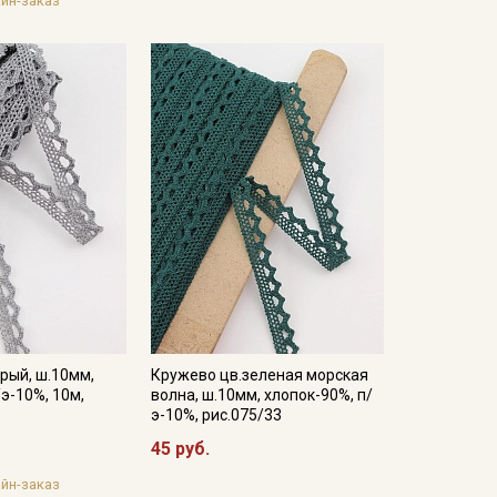
йн-заказ
рый, ш.10мм,
Кружево цв.зеленая морская
/э-10%, 10м,
волна, ш.10мм, хлопок-90%, п/
э-10%, рис.075/33
45 руб.
йн-заказ