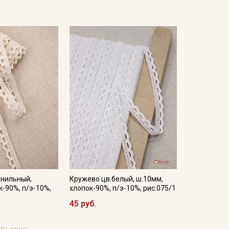
анильный,
Кружево цв.белый, ш.10мм,
к-90%, п/э-10%,
хлопок-90%, п/э-10%, рис.075/1
45 руб.