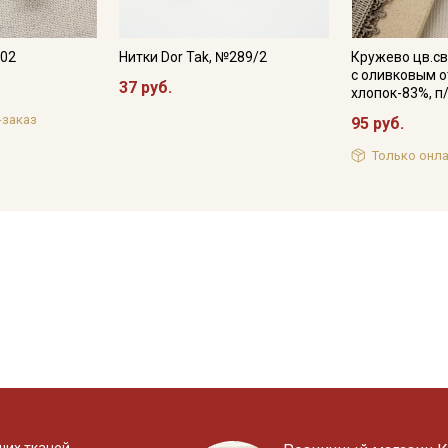
702
Нитки Dor Tak, №289/2
Кружево цв.с
с оливковым о
37 руб.
хлопок-83%, п
-заказ
95 руб.
Только онла