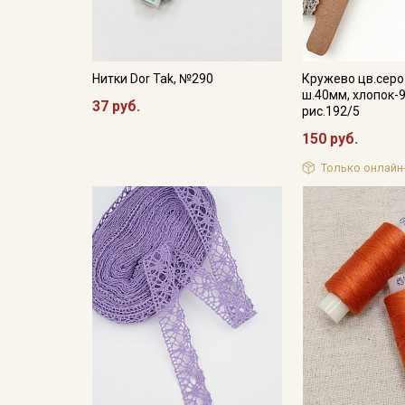
Нитки Dor Tak, №290
Кружево цв.сер
ш.40мм, хлопок-9
37 руб.
рис.192/5
150 руб.
Только онлайн