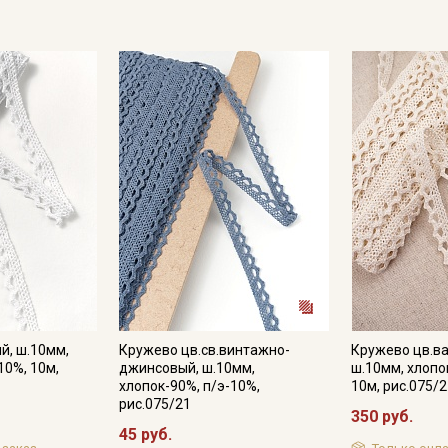
й, ш.10мм,
Кружево цв.св.винтажно-
Кружево цв.в
10%, 10м,
джинсовый, ш.10мм,
ш.10мм, хлопо
Секретная рассылка от
хлопок-90%, п/э-10%,
10м, рис.075/2
рис.075/21
350 руб.
Купава
45 руб.