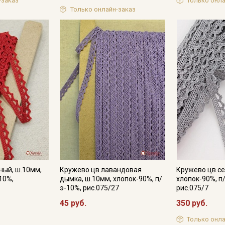
-заказ
Только онла
Только онлайн-заказ
Мы публикуем здесь дополнительные
промокоды и скидки до 30% на узкие
категории тканей
Электронная почта
Подписаться
Ознакомлен(а) с
Политикой обработки персональных
данных
и даю
Согласие на обработку персональных
данных
ный, ш.10мм,
Кружево цв.лавандовая
Кружево цв.се
Даю
Согласие на получение рекламных и
10%,
дымка, ш.10мм, хлопок-90%, п/
хлопок-90%, п
информационных рассылок
э-10%, рис.075/27
рис.075/7
45 руб.
350 руб.
Только онла