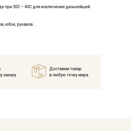
де при 30С – 40С для исключения дальнейшей
, юбок, рукавов.
занавесок, подушек, пледов. Подойдет для
 зависимости от настроек вашего монитора.
й
Доставим товар
у заказу
в любую точку мира