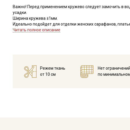
Важно! Перед применением кружево следует замочить в во
усадки.
Ширина кружева ±1мм.
Идеально подойдет для отделки женских сарафанов, платьев
В интерьере можно использовать для украшения скатертей, 
Читать полное описание
оформления творческих работ в различных техниках.
Цветопередача может отличаться от оригинального цвета в
Режем ткань
Нет ограничени
от 10 см
по минимальном