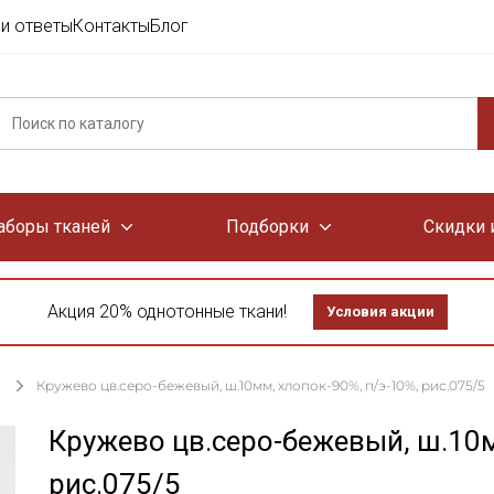
и ответы
Контакты
Блог
аборы тканей
Подборки
Скидки 
Акция 20% однотонные ткани!
Условия акции
Кружево цв.серо-бежевый, ш.10мм, хлопок-90%, п/э-10%, рис.075/5
Кружево цв.серо-бежевый, ш.10м
рис.075/5