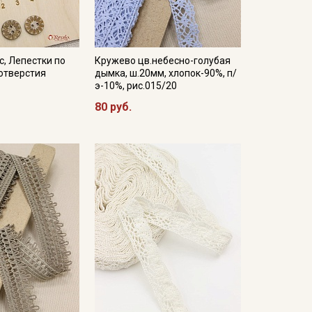
с, Лепестки по
Кружево цв.небесно-голубая
 отверстия
дымка, ш.20мм, хлопок-90%, п/
э-10%, рис.015/20
80 руб.