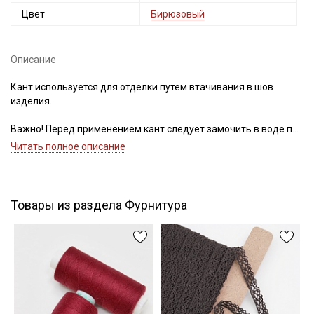
Цвет
Бирюзовый
Описание
Подписаться
Кант используется для отделки путем втачивания в шов
изделия.
Ознакомлен(а) с
Политикой обработки персональных
данных
и даю
Согласие на обработку персональных
данных
Важно! Перед применением кант следует замочить в воде при
30С – 40С для исключения дальнейшей усадки.
Читать полное описание
Даю
Согласие на получение рекламных и
Цветопередача (тон) может отличаться от оригинального
информационных рассылок
цвета ткани в зависимости от настроек вашего монитора и в
зависимости от партии.
Товары из раздела Фурнитура