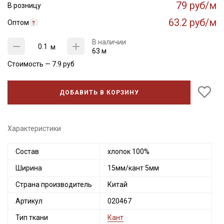
79 руб/м
В розницу
63.2 руб/м
Оптом
В наличии
м
63 м
Стоимость —
7.9
руб
ДОБАВИТЬ В КОРЗИНУ
Характеристики
Состав
хлопок 100%
Секретная рассылка от Купава
Ширина
15мм/кант 5мм
Мы публикуем здесь дополнительные
Страна производитель
Китай
промокоды и скидки до 30% на узкие
категории тканей
Артикул
020467
Тип ткани
Кант
Электронная почта