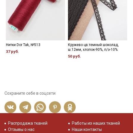
Нитки Dor Tak, №513
Кружево цв.темный шоколад,
Н
ш.12мм, хлопок-90%, п/э-10%
37 руб.
3
50 руб.
Сохраните себе в соцсети
Распродажа тканей
Работы из наших тканей
Отзывы о нас
Наши контакты