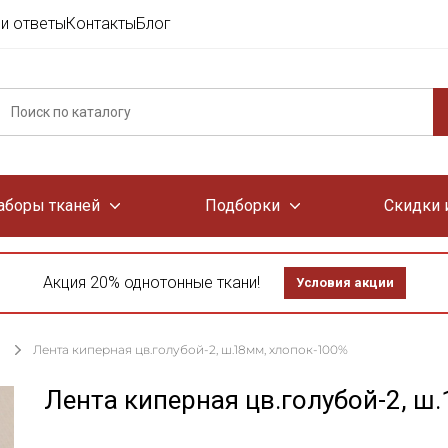
и ответы
Контакты
Блог
аборы тканей
Подборки
Скидки 
Акция 20% однотонные ткани!
Условия акции
Лента киперная цв.голубой-2, ш.18мм, хлопок-100%
Лента киперная цв.голубой-2, ш