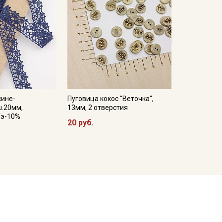
сине-
Пуговица кокос "Веточка",
ш.20мм,
13мм, 2 отверстия
/э-10%
20 руб.