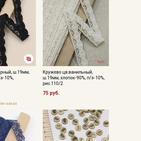
рный, ш.19мм,
Кружево цв.ванильный,
/э-10%,
ш.19мм, хлопок-90%, п/э-10%,
рис.110/2
75 руб.
йн-заказ