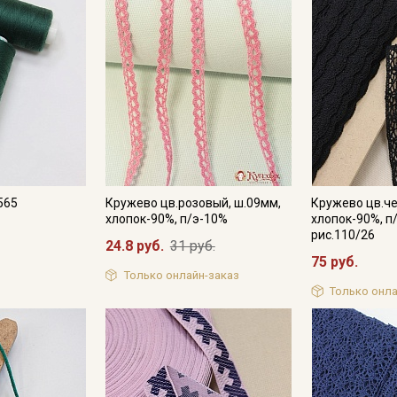
Подписаться
Ознакомлен(а) с
Политикой обработки персональных
данных
и даю
Согласие на обработку персональных
данных
Даю
Согласие на получение рекламных и
информационных рассылок
565
Кружево цв.розовый, ш.09мм,
Кружево цв.че
хлопок-90%, п/э-10%
хлопок-90%, п
рис.110/26
24.8 руб.
31 руб.
75 руб.
Только онлайн-заказ
Только онла