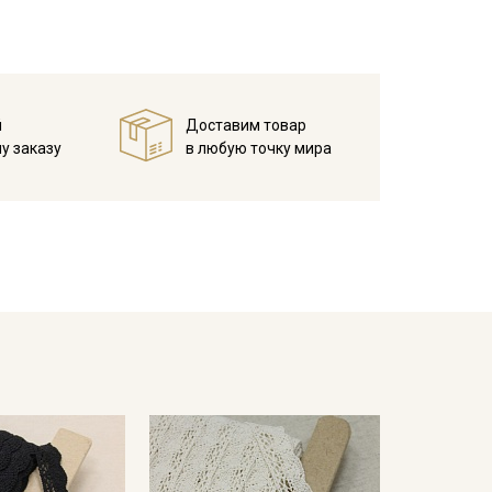
 30С – 40С для исключения дальнейшей усадки.
в зависимости от настроек вашего монитора.
й
Доставим товар
у заказу
в любую точку мира