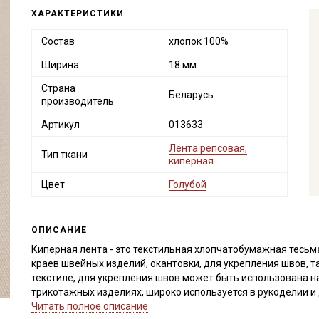
ХАРАКТЕРИСТИКИ
Состав
хлопок 100%
Ширина
18 мм
Страна
Беларусь
производитель
Артикул
013633
Лента репсовая,
Тип ткани
киперная
Цвет
Голубой
ОПИСАНИЕ
Киперная лента - это текстильная хлопчатобумажная тесьм
краев швейных изделий, окантовки, для укрепления швов, т
текстиле, для укрепления швов может быть использована н
трикотажных изделиях, широко используется в рукоделии и
прикладное творчество).
Читать полное описание