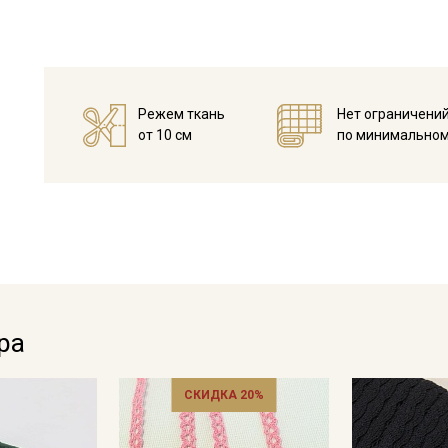
Важно! Перед применением ее следует замочить в воде при
Усадка до 5%
Цветопередача может отличаться от оригинального цвета, 
Режем ткань
Нет ограничени
от 10 см
по минимальном
Секретная рассылка от
Купава
Мы публикуем здесь дополнительные
ра
промокоды и скидки до 30% на узкие
категории тканей
СКИДКА 20%
Электронная почта