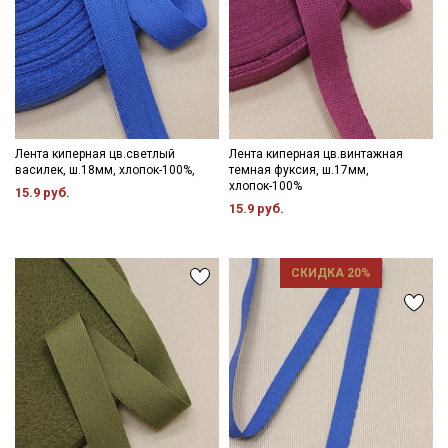
Даю
Согласие на получение рекламных и
информационных рассылок
Лента киперная цв.светлый
Лента киперная цв.винтажная
василек, ш.18мм, хлопок-100%,
темная фуксия, ш.17мм,
хлопок-100%
15.9 руб.
15.9 руб.
СКИДКА 20%