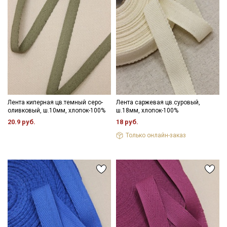
Секретная рассылка от Купава
Мы публикуем здесь дополнительные
промокоды и скидки до 30% на узкие
категории тканей
Лента киперная цв.темный серо-
Лента саржевая цв.суровый,
оливковый, ш.10мм, хлопок-100%
ш.18мм, хлопок-100%
20.9 руб.
18 руб.
Электронная почта
Только онлайн-заказ
Подписаться
Ознакомлен(а) с
Политикой обработки персональных
данных
и даю
Согласие на обработку персональных
данных