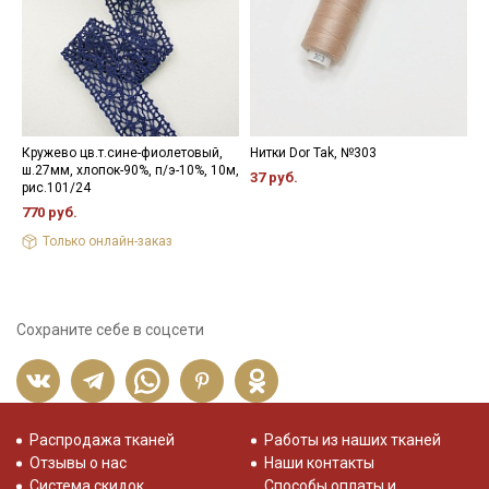
Кружево цв.т.сине-фиолетовый,
Нитки Dor Tak, №303
Ж
ш.27мм, хлопок-90%, п/э-10%, 10м,
с
37 руб.
рис.101/24
1
770 руб.
Только онлайн-заказ
Сохраните себе в соцсети
Распродажа тканей
Работы из наших тканей
Отзывы о нас
Наши контакты
Система скидок
Способы оплаты и