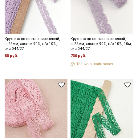
Секретная рассылка от Купава
Мы публикуем здесь дополнительные
Кружево цв.светло-сиреневый,
Кружево цв.светло-сиреневый,
промокоды и скидки до 30% на узкие
ш.25мм, хлопок-90%, п/э-10%,
ш.25мм, хлопок-90%, п/э-10%, 10м,
рис.044/27
рис.044/27
категории тканей
85 руб.
730 руб.
Только онлайн-заказ
Электронная почта
Подписаться
Ознакомлен(а) с
Политикой обработки персональных
данных
и даю
Согласие на обработку персональных
данных
Даю
Согласие на получение рекламных и