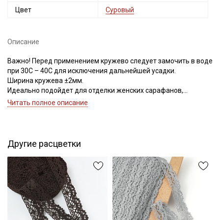
Цвет
Суровый
Описание
Важно! Перед применением кружево следует замочить в воде
при 30С – 40С для исключения дальнейшей усадки.
Ширина кружева ±2мм.
Идеально подойдет для отделки женских сарафанов,
платьев, юбок, рукавов.
Читать полное описание
В интерьере можно использовать для украшения скатертей,
занавесок, подушек, пледов. Подойдет для оформления
творческих работ в различных техниках.
Другие расцветки
Цветопередача может отличаться от оригинального цвета в
зависимости от настроек вашего монитора и в зависимости от
партии тон кружева может отличаться.