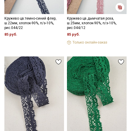
Кружево цв.темно-синий флер,
Кружево цв.дымчатая роза,
ш.22мм, хлопок-90%, п/э-10%,
ш.25мм, хлопок-90%, п/э-10%,
рис.044/22
рис.044/12
85 руб.
85 руб.
Только онлайн-заказ