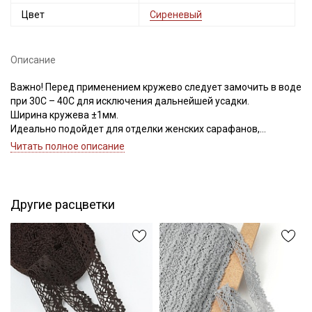
Цвет
Сиреневый
Описание
Важно! Перед применением кружево следует замочить в воде
при 30С – 40С для исключения дальнейшей усадки.
Ширина кружева ±1мм.
Идеально подойдет для отделки женских сарафанов,
платьев, юбок, рукавов.
Читать полное описание
В интерьере можно использовать для украшения скатертей,
занавесок, подушек, пледов. Подойдет для оформления
творческих работ в различных техниках,
Другие расцветки
Цветопередача может отличаться от оригинального цвета в
зависимости от настроек вашего монитора.