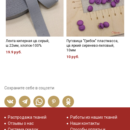
Лента киперная цв.серый,
Пуговица "Грибок" пластмасса,
Н
ш.22мм, хлопок-100%
цв.яркий сиренево-лиловый,
3
10мм
19.9 руб.
10 руб.
Сохраните себе в соцсети
Распродажа тканей
Работы из наших тканей
Отзывы о нас
Наши контакты
Система скидок
Способы оплаты и