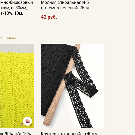
ежно-бирюзовый
Молния спиральная №5
нком, ш.30мм,
цв.темно-зеленый, 75см
/э-10%, 10м,
42 руб.
йн-заказ
к-90%, п/э-10%,
Кружево цв.черный, ш.40мм,