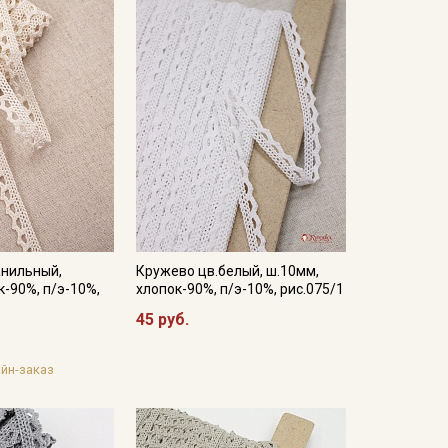
анильный,
Кружево цв.белый, ш.10мм,
к-90%, п/э-10%,
хлопок-90%, п/э-10%, рис.075/1
45 руб.
йн-заказ