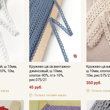
й, ш.10мм,
Кружево цв.св.винтажно-
Кружево цв.в
10%, 10м,
джинсовый, ш.10мм,
ш.10мм, хлопо
хлопок-90%, п/э-10%,
10м, рис.075/2
рис.075/21
350 руб.
45 руб.
Секретная рассылка от
-заказ
Только онла
Только онлайн-заказ
Купава