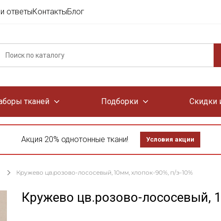
и ответы
Контакты
Блог
аборы тканей
Подборки
Скидки 
Акция 20% однотонные ткани!
Условия акции
Кружево цв.розово-лососевый, 10мм, хлопок-90%, п/э-10%
Кружево цв.розово-лососевый, 1