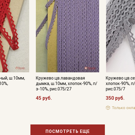
Мы публикуем здесь дополнительные
промокоды и скидки до 30% на узкие
категории тканей
Электронная почта
Подписаться
ный, ш.10мм,
Кружево цв.лавандовая
Кружево цв.се
Ознакомлен(а) с
Политикой обработки персональных
данных
и даю
Согласие на обработку персональных
10%,
дымка, ш.10мм, хлопок-90%, п/
хлопок-90%, п
данных
э-10%, рис.075/27
рис.075/7
45 руб.
350 руб.
Даю
Согласие на получение рекламных и
информационных рассылок
Только онла
ПОСМОТРЕТЬ ЕЩЕ