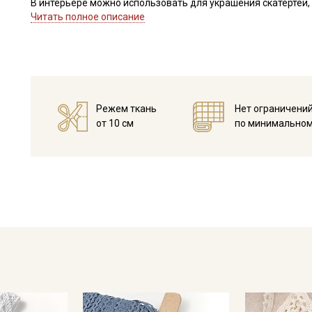
В интерьере можно использовать для украшения скатертей, 
оформления творческих работ в различных техниках,
Читать полное описание
Цветопередача может отличаться от оригинального цвета в
Режем ткань
Нет ограничени
от 10 см
по минимальном