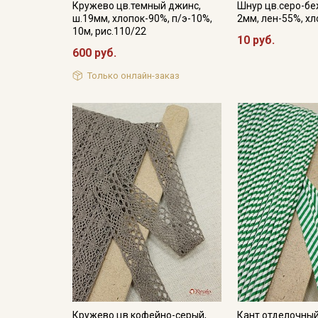
Кружево цв.темный джинс,
Шнур цв.серо-б
ш.19мм, хлопок-90%, п/э-10%,
2мм, лен-55%, х
10м, рис.110/22
10 руб.
600 руб.
Только онлайн-заказ
Кружево цв.кофейно-серый,
Кант отделочный