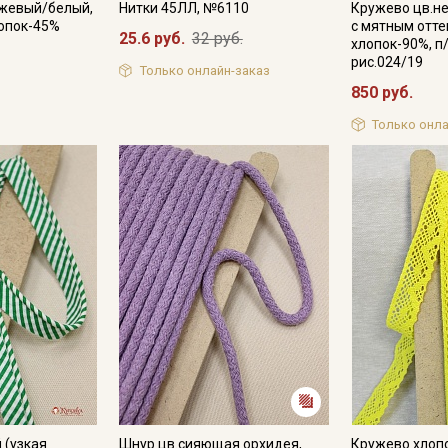
ежевый/белый,
Нитки 45ЛЛ, №6110
Кружево цв.н
лопок-45%
с мятным отте
25.6 руб.
32 руб.
хлопок-90%, п
рис.024/19
Только онлайн-заказ
850 руб.
Только онла
 (узкая
Шнур цв.сияющая орхидея,
Кружево хлопо