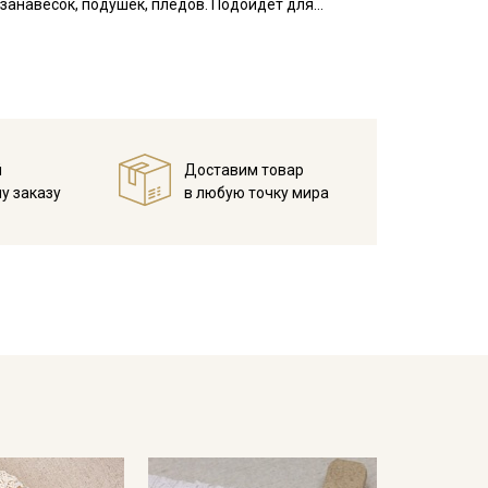
занавесок, подушек, пледов. Подойдет для
 зависимости от настроек вашего монитора.
й
Доставим товар
у заказу
в любую точку мира