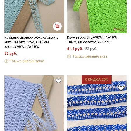
Подписаться
Ознакомлен(а) с
Политикой обработки персональных
данных
и даю
Согласие на обработку персональных
данных
Кружево цв.нежно-бирюзовый с
Кружево хлопок-90%, п/э-10%,
мятным оттенком, ш.19мм,
18мм, цв.салатовый неон
Даю
Согласие на получение рекламных и
хлопок-90%, п/э-10%
информационных рассылок
41.6 руб.
52 руб.
52 руб.
Только онлайн-заказ
Только онлайн-заказ
СКИДКА 20%