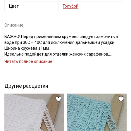
Цвет
Голубой
Описание
ВАЖНО! Перед применением кружево следует замочить в
воде при 30С – 40С для исключения дальнейшей усадки.
Ширина кружева ±1мм.
Идеально подойдет для отделки женских сарафанов,
платьев, юбок, рукавов.
Читать полное описание
В интерьере можно использовать для украшения скатертей,
занавесок, подушек, пледов. Подойдет для оформления
творческих работ в различных техниках,
Другие расцветки
Цветопередача может отличаться от оригинального цвета в
зависимости от настроек вашего монитора.