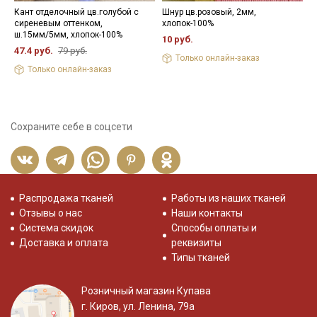
Кант отделочный цв.голубой с
Шнур цв.розовый, 2мм,
К
сиреневым оттенком,
хлопок-100%
д
ш.15мм/5мм, хлопок-100%
э
10 руб.
47.4 руб.
79 руб.
4
Только онлайн-заказ
Только онлайн-заказ
Сохраните себе в соцсети
Распродажа тканей
Работы из наших тканей
Отзывы о нас
Наши контакты
Система скидок
Способы оплаты и
Доставка и оплата
реквизиты
Типы тканей
Розничный магазин Купава
г. Киров, ул. Ленина, 79а