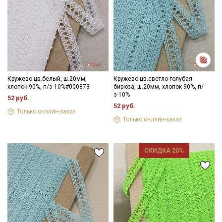
Кружево цв.белый, ш.20мм,
Кружево цв.светло-голубая
хлопок-90%, п/э-10%#000873
бирюза, ш.20мм, хлопок-90%, п/
э-10%
52 руб.
52 руб.
Только онлайн-заказ
Секретная рассылка от Купава
Только онлайн-заказ
Мы публикуем здесь дополнительные
промокоды и скидки до 30% на узкие
СКИДКА 20%
категории тканей
Электронная почта