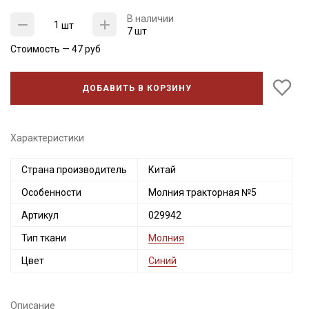
В наличии
шт
7 шт
Стоимость —
47
руб
ДОБАВИТЬ В КОРЗИНУ
Характеристики
Страна производитель
Китай
Секретная рассылка от Купава
Особенности
Молния тракторная №5
Мы публикуем здесь дополнительные
Артикул
029942
промокоды и скидки до 30% на узкие
Тип ткани
Молния
категории тканей
Цвет
Синий
Электронная почта
Описание