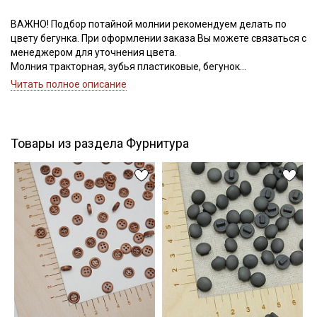
ВАЖНО! Подбор потайной молнии рекомендуем делать по
цвету бегунка. При оформлении заказа Вы можете связаться с
Подписаться
менеджером для уточнения цвета.
Молния тракторная, зубья пластиковые, бегунок
Ознакомлен(а) с
Политикой обработки персональных
металлический, номер соответствует ширине зубьев.
Читать полное описание
данных
и даю
Согласие на обработку персональных
данных
Даю
Согласие на получение рекламных и
информационных рассылок
Товары из раздела Фурнитура