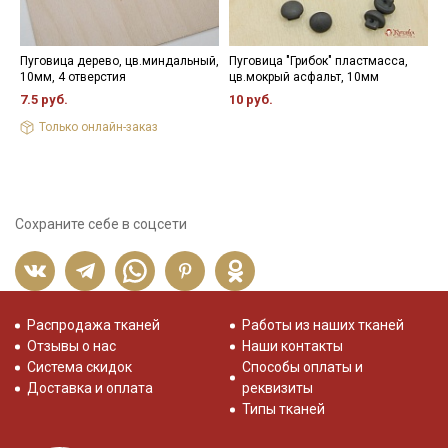
Пуговица дерево, цв.миндальный,
Пуговица "Грибок" пластмасса,
В
10мм, 4 отверстия
цв.мокрый асфальт, 10мм
5
7.5 руб.
10 руб.
2
Только онлайн-заказ
Сохраните себе в соцсети
Распродажа тканей
Работы из наших тканей
Отзывы о нас
Наши контакты
Система скидок
Способы оплаты и
Доставка и оплата
реквизиты
Типы тканей